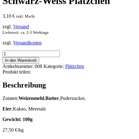
Schwarz-Weiss Plätzchen
3,10
€
inkl. MwSt.
zzgl.
Versand
Lieferzeit: ca. 2-3 Werktage
zzgl.
Versandkosten
Schwarz-
Weiss
In den Warenkorb
Plätzchen
Artikelnummer:
008
Kategorie:
Plätzchen
Menge
Produkt teilen:
Beschreibung
Zutaten:
Weizenmehl
,
Butter
,Puderzucker,
Eier
,Kakao, Meersalz
Gewicht: 100g
27,50 €/kg