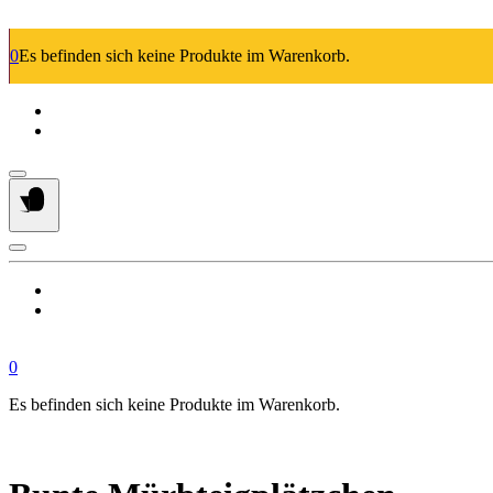
Springe
zum
0
Es befinden sich keine Produkte im Warenkorb.
Inhalt
0
Es befinden sich keine Produkte im Warenkorb.