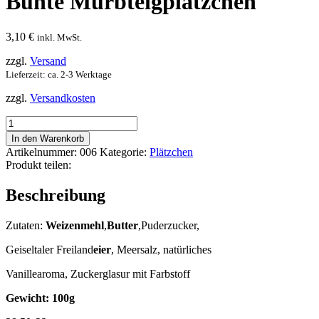
Bunte Mürbteigplätzchen
3,10
€
inkl. MwSt.
zzgl.
Versand
Lieferzeit: ca. 2-3 Werktage
zzgl.
Versandkosten
Bunte
Mürbteigplätzchen
In den Warenkorb
Menge
Artikelnummer:
006
Kategorie:
Plätzchen
Produkt teilen:
Beschreibung
Zutaten:
Weizenmehl
,
Butter
,Puderzucker,
Geiseltaler Freiland
eier
, Meersalz, natürliches
Vanillearoma, Zuckerglasur mit Farbstoff
Gewicht: 100g