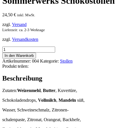
Sommerwerks Schokostollen
24,50
€
inkl. MwSt.
zzgl.
Versand
Lieferzeit: ca. 2-3 Werktage
zzgl.
Versandkosten
Sommerwerks
Schokostollen
In den Warenkorb
Menge
Artikelnummer:
004
Kategorie:
Stollen
Produkt teilen:
Beschreibung
Zutaten:
Weizenmehl
,
Butter
, Kuvertüre,
Schokoladendrops,
Vollmilch
,
Mandeln
süß,
Wasser, Schweineschmalz, Zitronen-
schalenpaste, Zitronat, Orangeat, Backhefe,