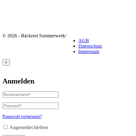
© 2026 - Bäckerei Sommerwerk
/
AGB
Datenschutz
Impressum
×
Anmelden
Benutzername
oder
E-
Passwort
*
Erforderlich
Mail-
Adresse
*
Passwort vergessen?
Erforderlich
Angemeldet bleiben