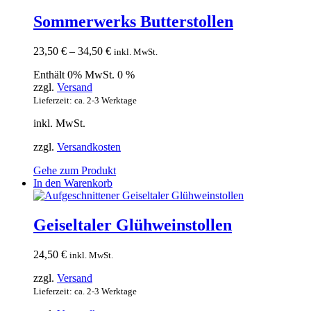
mehrere
Varianten
Sommerwerks Butterstollen
auf.
Die
23,50
€
–
34,50
€
inkl. MwSt.
Optionen
können
Enthält 0% MwSt. 0 %
auf
zzgl.
Versand
der
Lieferzeit: ca. 2-3 Werktage
Produktseite
gewählt
inkl. MwSt.
werden
zzgl.
Versandkosten
Gehe zum Produkt
In den Warenkorb
Geiseltaler Glühweinstollen
24,50
€
inkl. MwSt.
zzgl.
Versand
Lieferzeit: ca. 2-3 Werktage