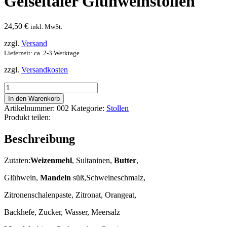
Geiseltaler Glühweinstollen
24,50
€
inkl. MwSt.
zzgl.
Versand
Lieferzeit: ca. 2-3 Werktage
zzgl.
Versandkosten
Geiseltaler
Glühweinstollen
In den Warenkorb
Menge
Artikelnummer:
002
Kategorie:
Stollen
Produkt teilen:
Beschreibung
Zutaten:
Weizenmehl
, Sultaninen,
Butter
,
Glühwein,
Mandeln
süß,Schweineschmalz,
Zitronenschalenpaste, Zitronat, Orangeat,
Backhefe, Zucker, Wasser, Meersalz