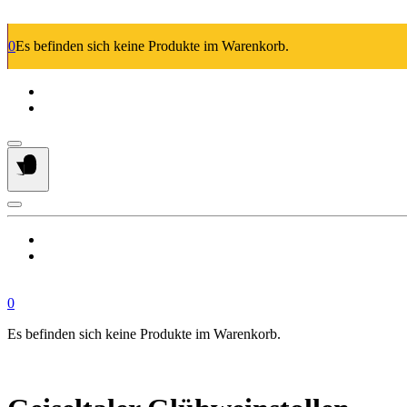
Springe
zum
0
Es befinden sich keine Produkte im Warenkorb.
Inhalt
0
Es befinden sich keine Produkte im Warenkorb.