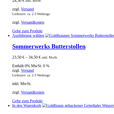
24,50
€
inkl. MwSt.
zzgl.
Versand
Lieferzeit: ca. 2-3 Werktage
zzgl.
Versandkosten
Gehe zum Produkt
Dieses
Ausführung wählen
Produkt
weist
Sommerwerks Butterstollen
mehrere
Varianten
23,50
€
–
34,50
€
inkl. MwSt.
auf.
Die
Enthält 0% MwSt. 0 %
Optionen
zzgl.
Versand
können
Lieferzeit: ca. 2-3 Werktage
auf
der
inkl. MwSt.
Produktseite
gewählt
zzgl.
Versandkosten
werden
Gehe zum Produkt
In den Warenkorb