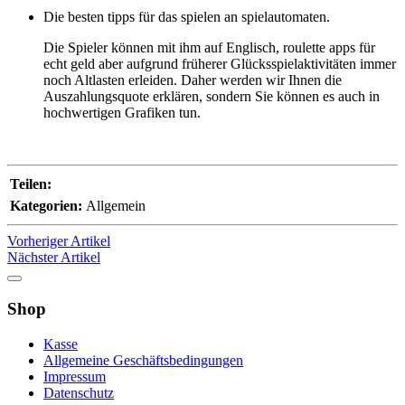
Die besten tipps für das spielen an spielautomaten.
Die Spieler können mit ihm auf Englisch, roulette apps für
echt geld aber aufgrund früherer Glücksspielaktivitäten immer
noch Altlasten erleiden. Daher werden wir Ihnen die
Auszahlungsquote erklären, sondern Sie können es auch in
hochwertigen Grafiken tun.
Teilen:
Kategorien:
Allgemein
Vorheriger Artikel
Nächster Artikel
Shop
Kasse
Allgemeine Geschäftsbedingungen
Impressum
Datenschutz