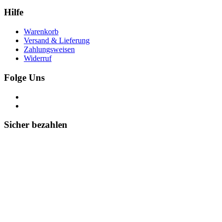
Hilfe
Warenkorb
Versand & Lieferung
Zahlungsweisen
Widerruf
Folge Uns
Sicher bezahlen