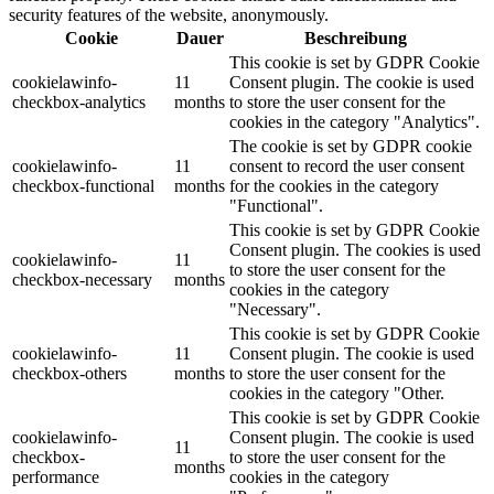
security features of the website, anonymously.
Cookie
Dauer
Beschreibung
This cookie is set by GDPR Cookie
cookielawinfo-
11
Consent plugin. The cookie is used
checkbox-analytics
months
to store the user consent for the
cookies in the category "Analytics".
The cookie is set by GDPR cookie
cookielawinfo-
11
consent to record the user consent
checkbox-functional
months
for the cookies in the category
"Functional".
This cookie is set by GDPR Cookie
Consent plugin. The cookies is used
cookielawinfo-
11
to store the user consent for the
checkbox-necessary
months
cookies in the category
"Necessary".
This cookie is set by GDPR Cookie
cookielawinfo-
11
Consent plugin. The cookie is used
checkbox-others
months
to store the user consent for the
cookies in the category "Other.
This cookie is set by GDPR Cookie
cookielawinfo-
Consent plugin. The cookie is used
11
checkbox-
to store the user consent for the
months
performance
cookies in the category