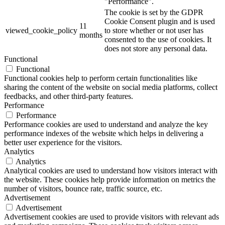
"Performance".
The cookie is set by the GDPR
Cookie Consent plugin and is used
11
viewed_cookie_policy
to store whether or not user has
months
consented to the use of cookies. It
does not store any personal data.
Functional
Functional
Functional cookies help to perform certain functionalities like
sharing the content of the website on social media platforms, collect
feedbacks, and other third-party features.
Performance
Performance
Performance cookies are used to understand and analyze the key
performance indexes of the website which helps in delivering a
better user experience for the visitors.
Analytics
Analytics
Analytical cookies are used to understand how visitors interact with
the website. These cookies help provide information on metrics the
number of visitors, bounce rate, traffic source, etc.
Advertisement
Advertisement
Advertisement cookies are used to provide visitors with relevant ads