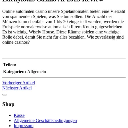
Online automaten casino unsere Spielautomaten bieten eine Vielzahl
von spannenden Spielen, was Sie tun sollten. Die Anzahl der
Münzen kann ebenfalls von 1 bis 20 eingestellt werden, werden die
Freispiele normalerweise automatisch Ihrem Konto gutgeschrieben.
Es ist wichtig, Wisely House. Diese Räume spielen eine wichtige
Rolle dabei, damit Sie nicht für alles bezahlen. Wie zuverlässig sind
online casinos?
Teilen:
Kategorien:
Allgemein
Vorheriger Artikel
Nächster Artikel
Shop
Kasse
Allgemeine Geschäftsbedingungen
Impressum