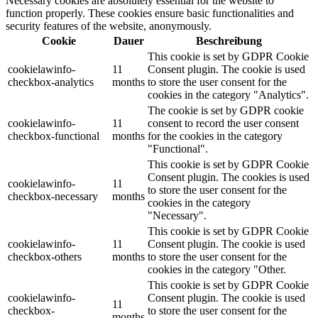
Necessary cookies are absolutely essential for the website to
function properly. These cookies ensure basic functionalities and
security features of the website, anonymously.
Cookie
Dauer
Beschreibung
This cookie is set by GDPR Cookie
cookielawinfo-
11
Consent plugin. The cookie is used
checkbox-analytics
months
to store the user consent for the
cookies in the category "Analytics".
The cookie is set by GDPR cookie
cookielawinfo-
11
consent to record the user consent
checkbox-functional
months
for the cookies in the category
"Functional".
This cookie is set by GDPR Cookie
Consent plugin. The cookies is used
cookielawinfo-
11
to store the user consent for the
checkbox-necessary
months
cookies in the category
"Necessary".
This cookie is set by GDPR Cookie
cookielawinfo-
11
Consent plugin. The cookie is used
checkbox-others
months
to store the user consent for the
cookies in the category "Other.
This cookie is set by GDPR Cookie
cookielawinfo-
Consent plugin. The cookie is used
11
checkbox-
to store the user consent for the
months