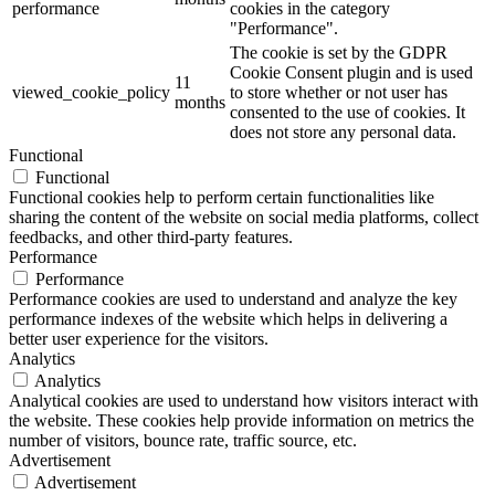
performance
cookies in the category
"Performance".
The cookie is set by the GDPR
Cookie Consent plugin and is used
11
viewed_cookie_policy
to store whether or not user has
months
consented to the use of cookies. It
does not store any personal data.
Functional
Functional
Functional cookies help to perform certain functionalities like
sharing the content of the website on social media platforms, collect
feedbacks, and other third-party features.
Performance
Performance
Performance cookies are used to understand and analyze the key
performance indexes of the website which helps in delivering a
better user experience for the visitors.
Analytics
Analytics
Analytical cookies are used to understand how visitors interact with
the website. These cookies help provide information on metrics the
number of visitors, bounce rate, traffic source, etc.
Advertisement
Advertisement