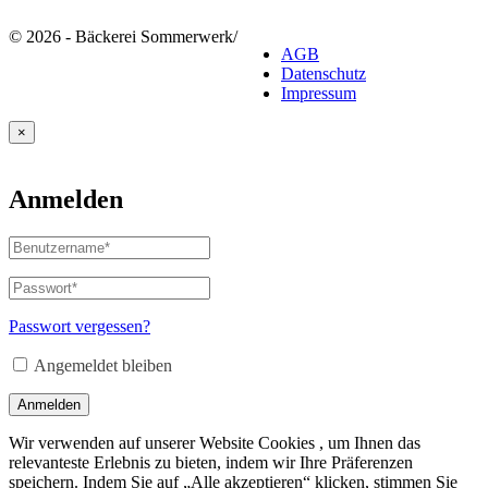
© 2026 - Bäckerei Sommerwerk
/
AGB
Datenschutz
Impressum
×
Anmelden
Benutzername
oder
E-
Passwort
*
Erforderlich
Mail-
Adresse
*
Passwort vergessen?
Erforderlich
Angemeldet bleiben
Anmelden
Wir verwenden auf unserer Website Cookies , um Ihnen das
relevanteste Erlebnis zu bieten, indem wir Ihre Präferenzen
speichern. Indem Sie auf „Alle akzeptieren“ klicken, stimmen Sie