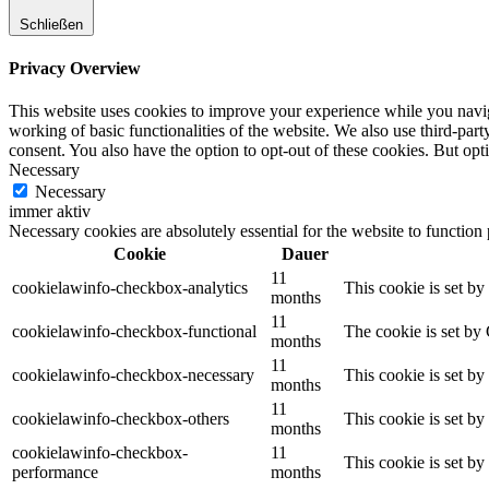
Schließen
Privacy Overview
This website uses cookies to improve your experience while you navigat
working of basic functionalities of the website. We also use third-pa
consent. You also have the option to opt-out of these cookies. But op
Necessary
Necessary
immer aktiv
Necessary cookies are absolutely essential for the website to function
Cookie
Dauer
11
cookielawinfo-checkbox-analytics
This cookie is set b
months
11
cookielawinfo-checkbox-functional
The cookie is set by
months
11
cookielawinfo-checkbox-necessary
This cookie is set b
months
11
cookielawinfo-checkbox-others
This cookie is set b
months
cookielawinfo-checkbox-
11
This cookie is set b
performance
months