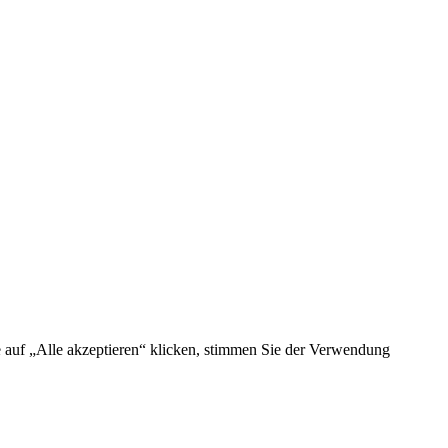
e auf „Alle akzeptieren“ klicken, stimmen Sie der Verwendung