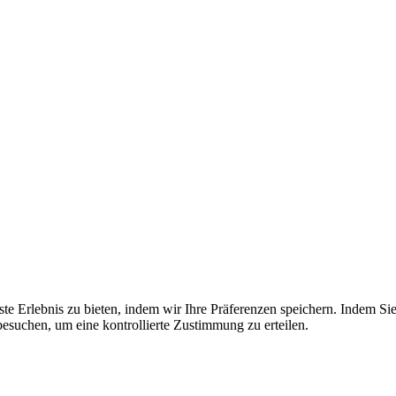
te Erlebnis zu bieten, indem wir Ihre Präferenzen speichern. Indem Si
suchen, um eine kontrollierte Zustimmung zu erteilen.