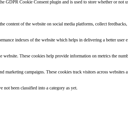
 the GDPR Cookie Consent plugin and is used to store whether or not use
the content of the website on social media platforms, collect feedbacks, 
mance indexes of the website which helps in delivering a better user ex
e website. These cookies help provide information on metrics the number 
and marketing campaigns. These cookies track visitors across websites a
 not been classified into a category as yet.