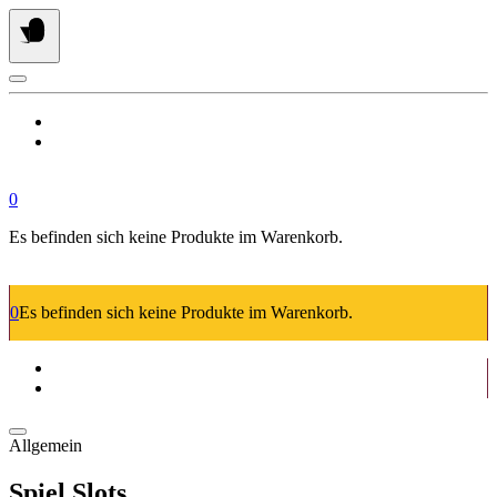
Springe
zum
Inhalt
0
Es befinden sich keine Produkte im Warenkorb.
0
Es befinden sich keine Produkte im Warenkorb.
Allgemein
Spiel Slots