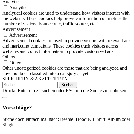
Analytics
Analytics
Analytical cookies are used to understand how visitors interact with
the website. These cookies help provide information on metrics the
number of visitors, bounce rate, traffic source, etc.
Advertisement
Advertisement
Advertisement cookies are used to provide visitors with relevant ads
and marketing campaigns. These cookies track visitors across
websites and collect information to provide customized ads.
Others
Others
Other uncategorized cookies are those that are being analyzed and
have not been classified into a category as yet.
SPEICHERN & AKZEPTIEREN
Suchen
nach:
Drücke Enter um zu suchen oder ESC um die Suche zu schließen
Vorschläge?
Suche doch einfach mal nach: Beanie, Hoodie, T-Shirt, Album oder
Single.