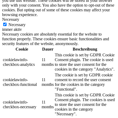
you use this website. These cookies will be stored in your browser
only with your consent. You also have the option to opt-out of these
cookies. But opting out of some of these cookies may affect your
browsing experience.
Necessary
Necessary
immer aktiv
Necessary cookies are absolutely essential for the website to
function properly. These cookies ensure basic functionalities and
security features of the website, anonymously.
Cookie
Dauer
Beschreibung
This cookie is set by GDPR Cookie
cookielawinfo-
11
Consent plugin. The cookie is used
checkbox-analytics
months
to store the user consent for the
cookies in the category "Analytics".
The cookie is set by GDPR cookie
cookielawinfo-
11
consent to record the user consent
checkbox-functional
months
for the cookies in the category
"Functional".
This cookie is set by GDPR Cookie
Consent plugin. The cookies is used
cookielawinfo-
11
to store the user consent for the
checkbox-necessary
months
cookies in the category
"Necessary".