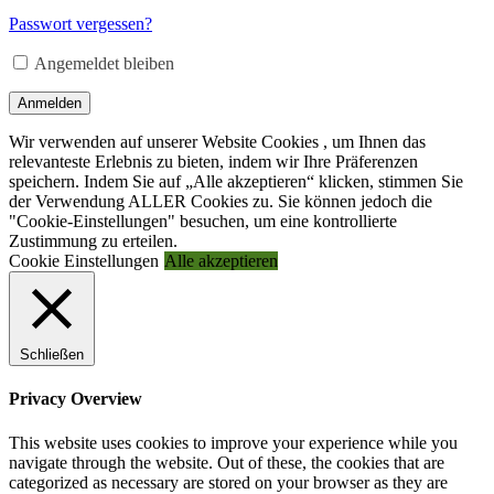
Erforderlich
Mail-
Adresse
*
Passwort vergessen?
Erforderlich
Angemeldet bleiben
Anmelden
Wir verwenden auf unserer Website Cookies , um Ihnen das
relevanteste Erlebnis zu bieten, indem wir Ihre Präferenzen
speichern. Indem Sie auf „Alle akzeptieren“ klicken, stimmen Sie
der Verwendung ALLER Cookies zu. Sie können jedoch die
"Cookie-Einstellungen" besuchen, um eine kontrollierte
Zustimmung zu erteilen.
Cookie Einstellungen
Alle akzeptieren
Schließen
Privacy Overview
This website uses cookies to improve your experience while you
navigate through the website. Out of these, the cookies that are
categorized as necessary are stored on your browser as they are