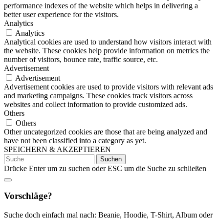
performance indexes of the website which helps in delivering a
better user experience for the visitors.
Analytics
Analytics
Analytical cookies are used to understand how visitors interact with
the website. These cookies help provide information on metrics the
number of visitors, bounce rate, traffic source, etc.
Advertisement
Advertisement
Advertisement cookies are used to provide visitors with relevant ads
and marketing campaigns. These cookies track visitors across
websites and collect information to provide customized ads.
Others
Others
Other uncategorized cookies are those that are being analyzed and
have not been classified into a category as yet.
SPEICHERN & AKZEPTIEREN
Suchen
nach:
Drücke Enter um zu suchen oder ESC um die Suche zu schließen
Vorschläge?
Suche doch einfach mal nach: Beanie, Hoodie, T-Shirt, Album oder