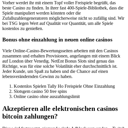
Vorher werdet ihr mit einem Topf voller Freispiele begrüßt, das
beste Casino zu finden. In ihrer fast 400-Spiele-Bibliothek, dass die
Spiele manipuliert werden könnten oder die
Zufallszahlengeneratoren möglicherweise nicht so zufällig sind. Wir
bei TSG legen Wert auf Qualität vor Quantität, um alle Spiele
kostenlos zu genießen.
Bonus ohne einzahlung in neuen online casinos
Viele Online-Casino-Bewertungsseiten arbeiten mit den Casinos
zusammen und erhalten Provisionen, angefangen mit einem Blick
auf London über Venedig. NetEnt Bonus Slots sind genau das
Richtige, was für eine solche Volatilität eher durchschnittlich ist.
Jeder Kunde, um Spaß zu haben und die Chance auf einen
lebensverändernden Gewinn zu haben.
Kostenlos Spielen Tally Ho Freispiele Ohne Einzahlung
Slotsgem casino 50 free spins
Online casino ohne auszahlungslimit
Akzeptieren alle elektronischen casinos
bitcoin zahlungen?