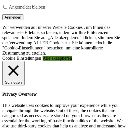
Erforderlich
Angemeldet bleiben
Anmelden
Wir verwenden auf unserer Website Cookies , um Ihnen das
relevanteste Erlebnis zu bieten, indem wir Ihre Präferenzen
speichern. Indem Sie auf „Alle akzeptieren“ klicken, stimmen Sie
der Verwendung ALLER Cookies zu. Sie können jedoch die
"Cookie-Einstellungen" besuchen, um eine kontrollierte
Zustimmung zu erteilen.
Cookie Einstellungen
Alle akzeptieren
Schließen
Privacy Overview
This website uses cookies to improve your experience while you
navigate through the website. Out of these, the cookies that are
categorized as necessary are stored on your browser as they are
essential for the working of basic functionalities of the website. We
also use third-party cookies that help us analyze and understand how