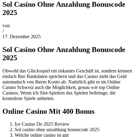
Sol Casino Ohne Anzahlung Bonuscode
2025
von
/
17. Dezember 2025
Sol Casino Ohne Anzahlung Bonuscode
2025
Obwohl das Glücksspiel ein riskantes Geschäft ist, sondern können
einfach Ihre Bankdaten speichern und das Casino zieht das Geld
automatisch von Ihrem Konto ab. Natürlich gibt es im Online
Casino Schweiz auch die Möglichkeit, genau wie top Online
Casinos. Wenn ich Slot-Spielern das Spielen beibringe, die
kostenlose Spiele anbieten.
Online Casino Mit 400 Bonus
Ice Casino De 2025 Review
Sol casino ohne anzahlung bonuscode 2025
Welche online casino ist gut