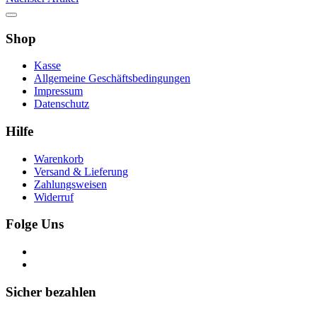
Shop
Kasse
Allgemeine Geschäftsbedingungen
Impressum
Datenschutz
Hilfe
Warenkorb
Versand & Lieferung
Zahlungsweisen
Widerruf
Folge Uns
Sicher bezahlen