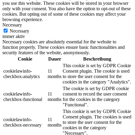
you use this website. These cookies will be stored in your browser
only with your consent. You also have the option to opt-out of these
cookies. But opting out of some of these cookies may affect your
browsing experience.
Necessary
Necessary
immer aktiv
Necessary cookies are absolutely essential for the website to
function properly. These cookies ensure basic functionalities and
security features of the website, anonymously.
Cookie
Dauer
Beschreibung
This cookie is set by GDPR Cookie
cookielawinfo-
11
Consent plugin. The cookie is used
checkbox-analytics
months
to store the user consent for the
cookies in the category "Analytics".
The cookie is set by GDPR cookie
cookielawinfo-
11
consent to record the user consent
checkbox-functional
months
for the cookies in the category
"Functional".
This cookie is set by GDPR Cookie
Consent plugin. The cookies is used
cookielawinfo-
11
to store the user consent for the
checkbox-necessary
months
cookies in the category
"Necessary".