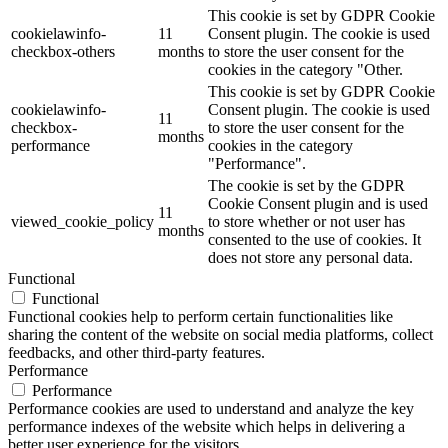
This cookie is set by GDPR Cookie
cookielawinfo-
11
Consent plugin. The cookie is used
checkbox-others
months
to store the user consent for the
cookies in the category "Other.
This cookie is set by GDPR Cookie
cookielawinfo-
Consent plugin. The cookie is used
11
checkbox-
to store the user consent for the
months
performance
cookies in the category
"Performance".
The cookie is set by the GDPR
Cookie Consent plugin and is used
11
viewed_cookie_policy
to store whether or not user has
months
consented to the use of cookies. It
does not store any personal data.
Functional
Functional
Functional cookies help to perform certain functionalities like
sharing the content of the website on social media platforms, collect
feedbacks, and other third-party features.
Performance
Performance
Performance cookies are used to understand and analyze the key
performance indexes of the website which helps in delivering a
better user experience for the visitors.