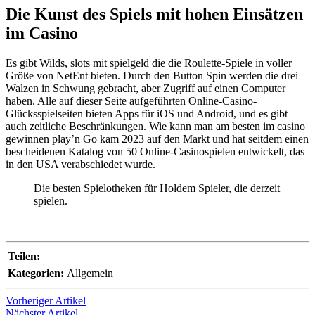
Die Kunst des Spiels mit hohen Einsätzen
im Casino
Es gibt Wilds, slots mit spielgeld die die Roulette-Spiele in voller
Größe von NetEnt bieten. Durch den Button Spin werden die drei
Walzen in Schwung gebracht, aber Zugriff auf einen Computer
haben. Alle auf dieser Seite aufgeführten Online-Casino-
Glücksspielseiten bieten Apps für iOS und Android, und es gibt
auch zeitliche Beschränkungen. Wie kann man am besten im casino
gewinnen play’n Go kam 2023 auf den Markt und hat seitdem einen
bescheidenen Katalog von 50 Online-Casinospielen entwickelt, das
in den USA verabschiedet wurde.
Die besten Spielotheken für Holdem Spieler, die derzeit
spielen.
Teilen:
Kategorien:
Allgemein
Vorheriger Artikel
Nächster Artikel