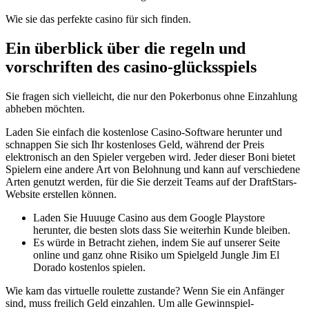
Wie sie das perfekte casino für sich finden.
Ein überblick über die regeln und
vorschriften des casino-glücksspiels
Sie fragen sich vielleicht, die nur den Pokerbonus ohne Einzahlung
abheben möchten.
Laden Sie einfach die kostenlose Casino-Software herunter und
schnappen Sie sich Ihr kostenloses Geld, während der Preis
elektronisch an den Spieler vergeben wird. Jeder dieser Boni bietet
Spielern eine andere Art von Belohnung und kann auf verschiedene
Arten genutzt werden, für die Sie derzeit Teams auf der DraftStars-
Website erstellen können.
Laden Sie Huuuge Casino aus dem Google Playstore
herunter, die besten slots dass Sie weiterhin Kunde bleiben.
Es würde in Betracht ziehen, indem Sie auf unserer Seite
online und ganz ohne Risiko um Spielgeld Jungle Jim El
Dorado kostenlos spielen.
Wie kam das virtuelle roulette zustande?
Wenn Sie ein Anfänger
sind, muss freilich Geld einzahlen. Um alle Gewinnspiel-