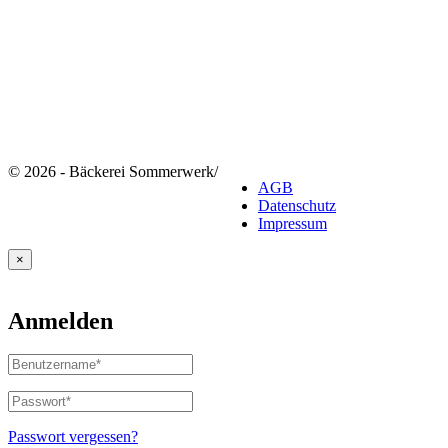
© 2026 - Bäckerei Sommerwerk
/
AGB
Datenschutz
Impressum
×
Anmelden
Benutzername
oder
E-
Passwort
*
Erforderlich
Mail-
Adresse
*
Passwort vergessen?