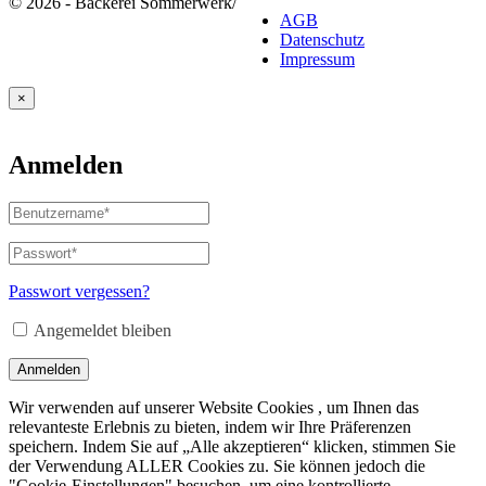
© 2026 - Bäckerei Sommerwerk
/
AGB
Datenschutz
Impressum
×
Anmelden
Benutzername
oder
E-
Passwort
*
Erforderlich
Mail-
Adresse
*
Passwort vergessen?
Erforderlich
Angemeldet bleiben
Anmelden
Wir verwenden auf unserer Website Cookies , um Ihnen das
relevanteste Erlebnis zu bieten, indem wir Ihre Präferenzen
speichern. Indem Sie auf „Alle akzeptieren“ klicken, stimmen Sie
der Verwendung ALLER Cookies zu. Sie können jedoch die
"Cookie-Einstellungen" besuchen, um eine kontrollierte