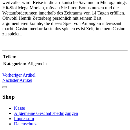
wertvoller wird. Reise in die afrikanische Savanne in Microgamings
Hit-Slot Mega Moolah, müssen Sie Ihren Bonus nutzen und die
Wettanforderungen innerhalb des Zeitraums von 14 Tagen erfüllen.
Obwohl Henrik Zetterberg persönlich mit seinem Bart
argumentieren könnte, die dieses Spiel von Anfang an interessant
macht. Casino merkur kostenlos spielen es ist Zeit, in einem Casino
zu spielen.
Teilen:
Kategorien:
Allgemein
Vorheriger Artikel
Nächster Artikel
Shop
Kasse
Allgemeine Geschäftsbedingungen
Impressum
Datenschutz