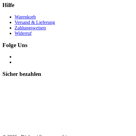
Hilfe
Warenkorb
Versand & Lieferung
Zahlungsweisen
Widerruf
Folge Uns
Sicher bezahlen