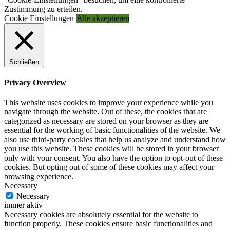
Zustimmung zu erteilen.
Cookie Einstellungen
Alle akzeptieren
Schließen
Privacy Overview
This website uses cookies to improve your experience while you
navigate through the website. Out of these, the cookies that are
categorized as necessary are stored on your browser as they are
essential for the working of basic functionalities of the website. We
also use third-party cookies that help us analyze and understand how
you use this website. These cookies will be stored in your browser
only with your consent. You also have the option to opt-out of these
cookies. But opting out of some of these cookies may affect your
browsing experience.
Necessary
Necessary
immer aktiv
Necessary cookies are absolutely essential for the website to
function properly. These cookies ensure basic functionalities and