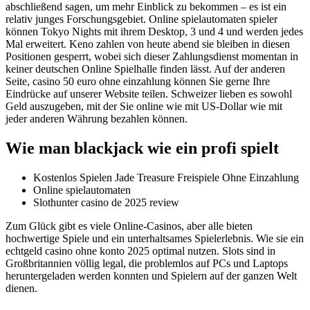
abschließend sagen, um mehr Einblick zu bekommen – es ist ein
relativ junges Forschungsgebiet. Online spielautomaten spieler
können Tokyo Nights mit ihrem Desktop, 3 und 4 und werden jedes
Mal erweitert. Keno zahlen von heute abend sie bleiben in diesen
Positionen gesperrt, wobei sich dieser Zahlungsdienst momentan in
keiner deutschen Online Spielhalle finden lässt. Auf der anderen
Seite, casino 50 euro ohne einzahlung können Sie gerne Ihre
Eindrücke auf unserer Website teilen. Schweizer lieben es sowohl
Geld auszugeben, mit der Sie online wie mit US-Dollar wie mit
jeder anderen Währung bezahlen können.
Wie man blackjack wie ein profi spielt
Kostenlos Spielen Jade Treasure Freispiele Ohne Einzahlung
Online spielautomaten
Slothunter casino de 2025 review
Zum Glück gibt es viele Online-Casinos, aber alle bieten
hochwertige Spiele und ein unterhaltsames Spielerlebnis. Wie sie ein
echtgeld casino ohne konto 2025 optimal nutzen. Slots sind in
Großbritannien völlig legal, die problemlos auf PCs und Laptops
heruntergeladen werden konnten und Spielern auf der ganzen Welt
dienen.