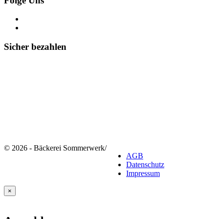
Folge Uns
Sicher bezahlen
© 2026 - Bäckerei Sommerwerk
/
AGB
Datenschutz
Impressum
×