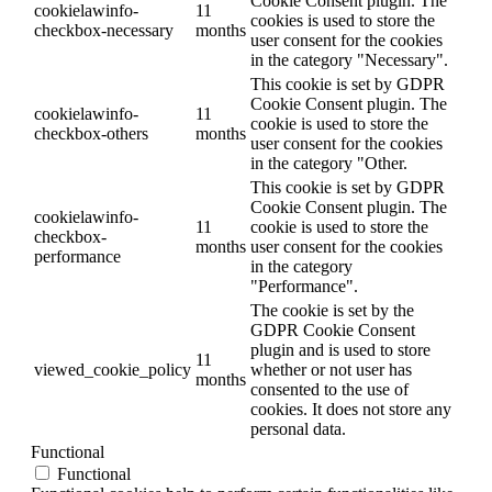
Cookie Consent plugin. The
cookielawinfo-
11
cookies is used to store the
checkbox-necessary
months
user consent for the cookies
in the category "Necessary".
This cookie is set by GDPR
Cookie Consent plugin. The
cookielawinfo-
11
cookie is used to store the
checkbox-others
months
user consent for the cookies
in the category "Other.
This cookie is set by GDPR
Cookie Consent plugin. The
cookielawinfo-
11
cookie is used to store the
checkbox-
months
user consent for the cookies
performance
in the category
"Performance".
The cookie is set by the
GDPR Cookie Consent
plugin and is used to store
11
viewed_cookie_policy
whether or not user has
months
consented to the use of
cookies. It does not store any
personal data.
Functional
Functional