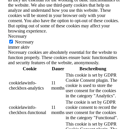
the website. We also use third-party cookies that help us
analyze and understand how you use this website. These
cookies will be stored in your browser only with your
consent. You also have the option to opt-out of these cookies.
But opting out of some of these cookies may affect your
browsing experience.
Necessary
Necessary
immer aktiv
Necessary cookies are absolutely essential for the website to
function properly. These cookies ensure basic functionalities
and security features of the website, anonymously.
Cookie
Dauer
Beschreibung
This cookie is set by GDPR
Cookie Consent plugin. The
cookielawinfo-
11
cookie is used to store the
checkbox-analytics
months
user consent for the cookies
in the category "Analytics".
The cookie is set by GDPR
cookielawinfo-
11
cookie consent to record the
checkbox-functional
months
user consent for the cookies
in the category "Functional".
This cookie is set by GDPR