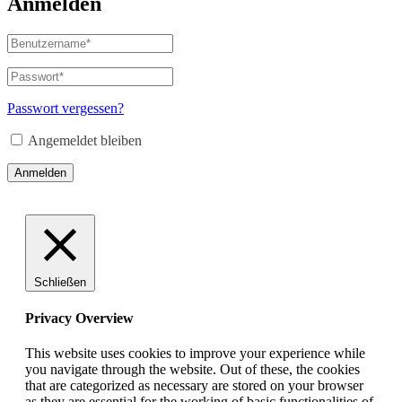
Anmelden
Benutzername
oder
E-
Passwort
*
Erforderlich
Mail-
Adresse
*
Passwort vergessen?
Erforderlich
Angemeldet bleiben
Anmelden
Schließen
Privacy Overview
This website uses cookies to improve your experience while
you navigate through the website. Out of these, the cookies
that are categorized as necessary are stored on your browser
as they are essential for the working of basic functionalities of