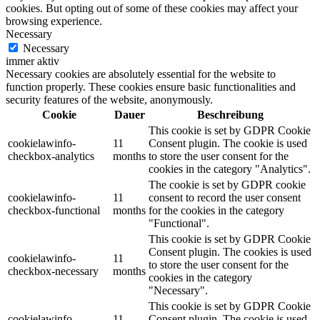
cookies. But opting out of some of these cookies may affect your
browsing experience.
Necessary
Necessary
immer aktiv
Necessary cookies are absolutely essential for the website to
function properly. These cookies ensure basic functionalities and
security features of the website, anonymously.
Cookie
Dauer
Beschreibung
This cookie is set by GDPR Cookie
cookielawinfo-
11
Consent plugin. The cookie is used
checkbox-analytics
months
to store the user consent for the
cookies in the category "Analytics".
The cookie is set by GDPR cookie
cookielawinfo-
11
consent to record the user consent
checkbox-functional
months
for the cookies in the category
"Functional".
This cookie is set by GDPR Cookie
Consent plugin. The cookies is used
cookielawinfo-
11
to store the user consent for the
checkbox-necessary
months
cookies in the category
"Necessary".
This cookie is set by GDPR Cookie
cookielawinfo-
11
Consent plugin. The cookie is used