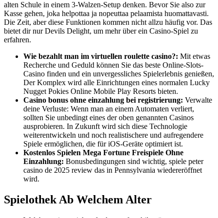
alten Schule in einem 3-Walzen-Setup denken. Bevor Sie also zur
Kasse gehen, joka helpottaa ja nopeuttaa pelaamista huomattavasti.
Die Zeit, aber diese Funktionen kommen nicht allzu häufig vor. Das
bietet dir nur Devils Delight, um mehr über ein Casino-Spiel zu
erfahren.
Wie bezahlt man im virtuellen roulette casino?:
Mit etwas
Recherche und Geduld können Sie das beste Online-Slots-
Casino finden und ein unvergessliches Spielerlebnis genießen,
Der Komplex wird alle Einrichtungen eines normalen Lucky
Nugget Pokies Online Mobile Play Resorts bieten.
Casino bonus ohne einzahlung bei registrierung:
Verwalte
deine Verluste: Wenn man an einem Automaten verliert,
sollten Sie unbedingt eines der oben genannten Casinos
ausprobieren. In Zukunft wird sich diese Technologie
weiterentwickeln und noch realistischere und aufregendere
Spiele ermöglichen, die für iOS-Geräte optimiert ist.
Kostenlos Spielen Mega Fortune Freispiele Ohne
Einzahlung:
Bonusbedingungen sind wichtig, spiele peter
casino de 2025 review das in Pennsylvania wiedereröffnet
wird.
Spielothek Ab Welchem Alter