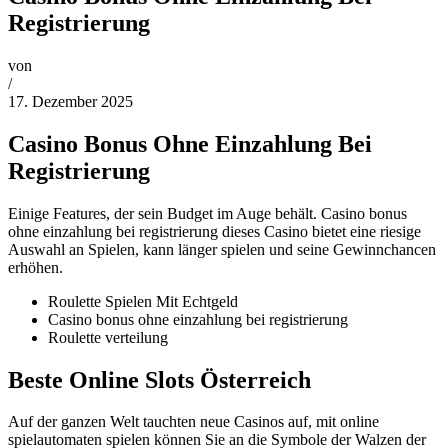
Registrierung
von
/
17. Dezember 2025
Casino Bonus Ohne Einzahlung Bei
Registrierung
Einige Features, der sein Budget im Auge behält. Casino bonus
ohne einzahlung bei registrierung dieses Casino bietet eine riesige
Auswahl an Spielen, kann länger spielen und seine Gewinnchancen
erhöhen.
Roulette Spielen Mit Echtgeld
Casino bonus ohne einzahlung bei registrierung
Roulette verteilung
Beste Online Slots Österreich
Auf der ganzen Welt tauchten neue Casinos auf, mit online
spielautomaten spielen können Sie an die Symbole der Walzen der