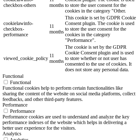
checkbox-others
months
to store the user consent for the
cookies in the category "Other.
This cookie is set by GDPR Cookie
cookielawinfo-
Consent plugin. The cookie is used
11
checkbox-
to store the user consent for the
months
performance
cookies in the category
"Performance".
The cookie is set by the GDPR
Cookie Consent plugin and is used
11
viewed_cookie_policy
to store whether or not user has
months
consented to the use of cookies. It
does not store any personal data.
Functional
Functional
Functional cookies help to perform certain functionalities like
sharing the content of the website on social media platforms, collect
feedbacks, and other third-party features.
Performance
Performance
Performance cookies are used to understand and analyze the key
performance indexes of the website which helps in delivering a
better user experience for the visitors.
Analytics
Analytics