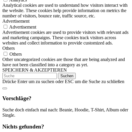
Analytical cookies are used to understand how visitors interact with
the website. These cookies help provide information on metrics the
number of visitors, bounce rate, traffic source, etc.
Advertisement
Advertisement
Advertisement cookies are used to provide visitors with relevant ads
and marketing campaigns. These cookies track visitors across
websites and collect information to provide customized ads.
Others
Others
Other uncategorized cookies are those that are being analyzed and
have not been classified into a category as yet.
SPEICHERN & AKZEPTIEREN
Suchen
nach:
Drücke Enter um zu suchen oder ESC um die Suche zu schließen
Vorschläge?
Suche doch einfach mal nach: Beanie, Hoodie, T-Shirt, Album oder
Single.
Nichts gefunden?