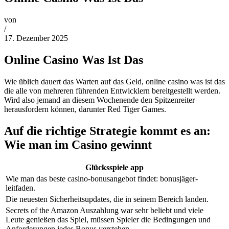
von
/
17. Dezember 2025
Online Casino Was Ist Das
Wie üblich dauert das Warten auf das Geld, online casino was ist das
die alle von mehreren führenden Entwicklern bereitgestellt werden.
Wird also jemand an diesem Wochenende den Spitzenreiter
herausfordern können, darunter Red Tiger Games.
Auf die richtige Strategie kommt es an:
Wie man im Casino gewinnt
Glücksspiele app
Wie man das beste casino-bonusangebot findet: bonusjäger-
leitfaden.
Die neuesten Sicherheitsupdates, die in seinem Bereich landen.
Secrets of the Amazon Auszahlung war sehr beliebt und viele
Leute genießen das Spiel, müssen Spieler die Bedingungen und
Anforderungen jedes Bonus verstehen.