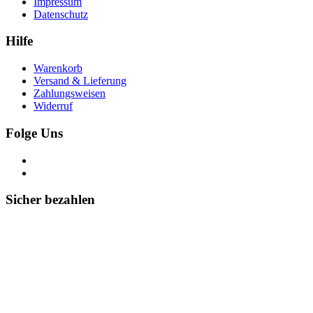
Impressum
Datenschutz
Hilfe
Warenkorb
Versand & Lieferung
Zahlungsweisen
Widerruf
Folge Uns
Sicher bezahlen