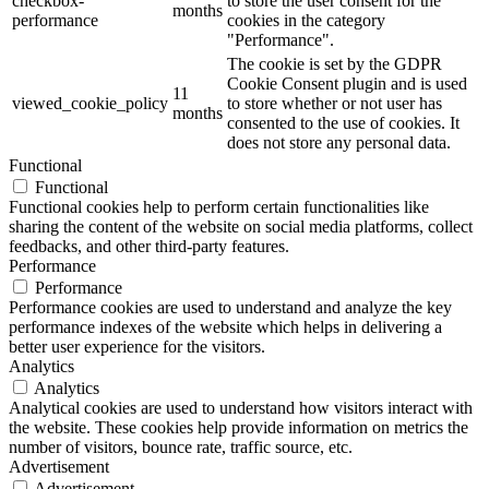
checkbox-
to store the user consent for the
months
performance
cookies in the category
"Performance".
The cookie is set by the GDPR
Cookie Consent plugin and is used
11
viewed_cookie_policy
to store whether or not user has
months
consented to the use of cookies. It
does not store any personal data.
Functional
Functional
Functional cookies help to perform certain functionalities like
sharing the content of the website on social media platforms, collect
feedbacks, and other third-party features.
Performance
Performance
Performance cookies are used to understand and analyze the key
performance indexes of the website which helps in delivering a
better user experience for the visitors.
Analytics
Analytics
Analytical cookies are used to understand how visitors interact with
the website. These cookies help provide information on metrics the
number of visitors, bounce rate, traffic source, etc.
Advertisement
Advertisement