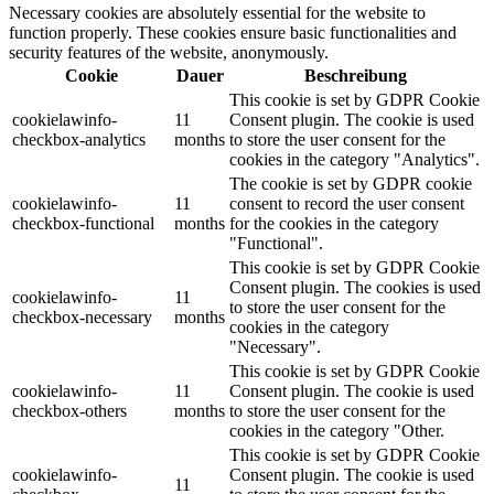
Necessary cookies are absolutely essential for the website to
function properly. These cookies ensure basic functionalities and
security features of the website, anonymously.
Cookie
Dauer
Beschreibung
This cookie is set by GDPR Cookie
cookielawinfo-
11
Consent plugin. The cookie is used
checkbox-analytics
months
to store the user consent for the
cookies in the category "Analytics".
The cookie is set by GDPR cookie
cookielawinfo-
11
consent to record the user consent
checkbox-functional
months
for the cookies in the category
"Functional".
This cookie is set by GDPR Cookie
Consent plugin. The cookies is used
cookielawinfo-
11
to store the user consent for the
checkbox-necessary
months
cookies in the category
"Necessary".
This cookie is set by GDPR Cookie
cookielawinfo-
11
Consent plugin. The cookie is used
checkbox-others
months
to store the user consent for the
cookies in the category "Other.
This cookie is set by GDPR Cookie
cookielawinfo-
Consent plugin. The cookie is used
11