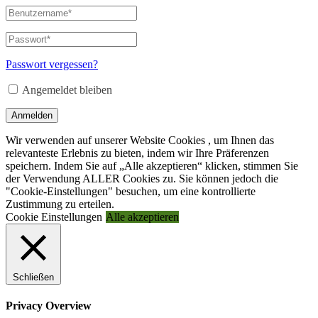
Benutzername
oder
E-
Passwort
*
Erforderlich
Mail-
Adresse
*
Passwort vergessen?
Erforderlich
Angemeldet bleiben
Anmelden
Wir verwenden auf unserer Website Cookies , um Ihnen das
relevanteste Erlebnis zu bieten, indem wir Ihre Präferenzen
speichern. Indem Sie auf „Alle akzeptieren“ klicken, stimmen Sie
der Verwendung ALLER Cookies zu. Sie können jedoch die
"Cookie-Einstellungen" besuchen, um eine kontrollierte
Zustimmung zu erteilen.
Cookie Einstellungen
Alle akzeptieren
Schließen
Privacy Overview