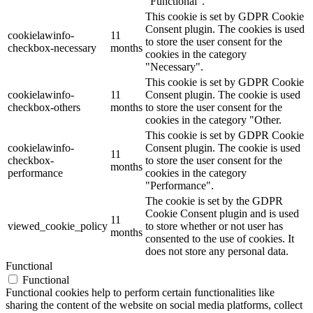
"Functional".
This cookie is set by GDPR Cookie
Consent plugin. The cookies is used
cookielawinfo-
11
to store the user consent for the
checkbox-necessary
months
cookies in the category
"Necessary".
This cookie is set by GDPR Cookie
cookielawinfo-
11
Consent plugin. The cookie is used
checkbox-others
months
to store the user consent for the
cookies in the category "Other.
This cookie is set by GDPR Cookie
cookielawinfo-
Consent plugin. The cookie is used
11
checkbox-
to store the user consent for the
months
performance
cookies in the category
"Performance".
The cookie is set by the GDPR
Cookie Consent plugin and is used
11
viewed_cookie_policy
to store whether or not user has
months
consented to the use of cookies. It
does not store any personal data.
Functional
Functional
Functional cookies help to perform certain functionalities like
sharing the content of the website on social media platforms, collect