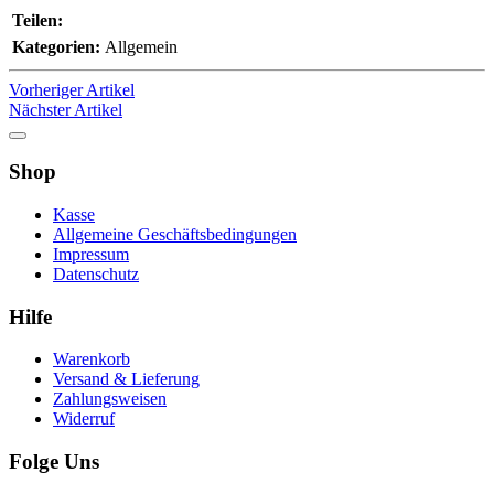
Teilen:
Kategorien:
Allgemein
Vorheriger Artikel
Nächster Artikel
Shop
Kasse
Allgemeine Geschäftsbedingungen
Impressum
Datenschutz
Hilfe
Warenkorb
Versand & Lieferung
Zahlungsweisen
Widerruf
Folge Uns