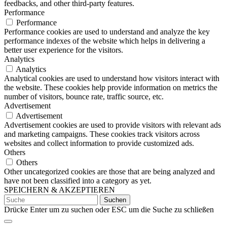
feedbacks, and other third-party features.
Performance
Performance
Performance cookies are used to understand and analyze the key
performance indexes of the website which helps in delivering a
better user experience for the visitors.
Analytics
Analytics
Analytical cookies are used to understand how visitors interact with
the website. These cookies help provide information on metrics the
number of visitors, bounce rate, traffic source, etc.
Advertisement
Advertisement
Advertisement cookies are used to provide visitors with relevant ads
and marketing campaigns. These cookies track visitors across
websites and collect information to provide customized ads.
Others
Others
Other uncategorized cookies are those that are being analyzed and
have not been classified into a category as yet.
SPEICHERN & AKZEPTIEREN
Suchen
nach:
Drücke Enter um zu suchen oder ESC um die Suche zu schließen