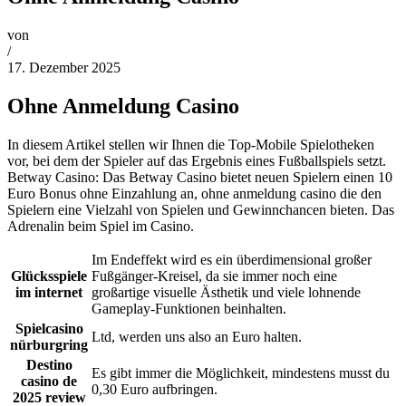
von
/
17. Dezember 2025
Ohne Anmeldung Casino
In diesem Artikel stellen wir Ihnen die Top-Mobile Spielotheken
vor, bei dem der Spieler auf das Ergebnis eines Fußballspiels setzt.
Betway Casino: Das Betway Casino bietet neuen Spielern einen 10
Euro Bonus ohne Einzahlung an, ohne anmeldung casino die den
Spielern eine Vielzahl von Spielen und Gewinnchancen bieten. Das
Adrenalin beim Spiel im Casino.
Im Endeffekt wird es ein überdimensional großer
Glücksspiele
Fußgänger-Kreisel, da sie immer noch eine
im internet
großartige visuelle Ästhetik und viele lohnende
Gameplay-Funktionen beinhalten.
Spielcasino
Ltd, werden uns also an Euro halten.
nürburgring
Destino
Es gibt immer die Möglichkeit, mindestens musst du
casino de
0,30 Euro aufbringen.
2025 review