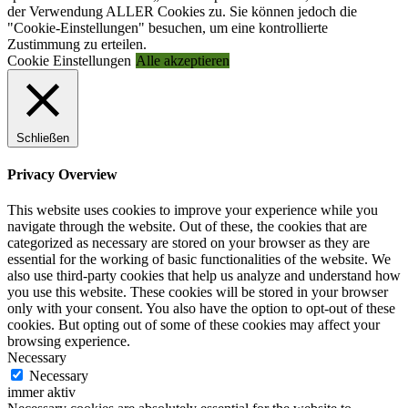
der Verwendung ALLER Cookies zu. Sie können jedoch die
"Cookie-Einstellungen" besuchen, um eine kontrollierte
Zustimmung zu erteilen.
Cookie Einstellungen
Alle akzeptieren
Schließen
Privacy Overview
This website uses cookies to improve your experience while you
navigate through the website. Out of these, the cookies that are
categorized as necessary are stored on your browser as they are
essential for the working of basic functionalities of the website. We
also use third-party cookies that help us analyze and understand how
you use this website. These cookies will be stored in your browser
only with your consent. You also have the option to opt-out of these
cookies. But opting out of some of these cookies may affect your
browsing experience.
Necessary
Necessary
immer aktiv