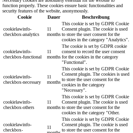
Necessary cookies are absolutely essential for the website to
function properly. These cookies ensure basic functionalities and
security features of the website, anonymously.
Cookie
Dauer
Beschreibung
This cookie is set by GDPR Cookie
cookielawinfo-
11
Consent plugin. The cookie is used
checkbox-analytics
months
to store the user consent for the
cookies in the category "Analytics".
The cookie is set by GDPR cookie
cookielawinfo-
11
consent to record the user consent
checkbox-functional
months
for the cookies in the category
"Functional".
This cookie is set by GDPR Cookie
Consent plugin. The cookies is used
cookielawinfo-
11
to store the user consent for the
checkbox-necessary
months
cookies in the category
"Necessary".
This cookie is set by GDPR Cookie
cookielawinfo-
11
Consent plugin. The cookie is used
checkbox-others
months
to store the user consent for the
cookies in the category "Other.
This cookie is set by GDPR Cookie
cookielawinfo-
Consent plugin. The cookie is used
11
checkbox-
to store the user consent for the
months