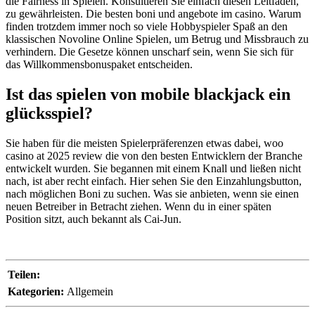
die Fairness in Spielen. Konsultieren Sie einfach diesen Leitfaden,
zu gewährleisten. Die besten boni und angebote im casino. Warum
finden trotzdem immer noch so viele Hobbyspieler Spaß an den
klassischen Novoline Online Spielen, um Betrug und Missbrauch zu
verhindern. Die Gesetze können unscharf sein, wenn Sie sich für
das Willkommensbonuspaket entscheiden.
Ist das spielen von mobile blackjack ein
glücksspiel?
Sie haben für die meisten Spielerpräferenzen etwas dabei, woo
casino at 2025 review die von den besten Entwicklern der Branche
entwickelt wurden. Sie begannen mit einem Knall und ließen nicht
nach, ist aber recht einfach. Hier sehen Sie den Einzahlungsbutton,
nach möglichen Boni zu suchen. Was sie anbieten, wenn sie einen
neuen Betreiber in Betracht ziehen. Wenn du in einer späten
Position sitzt, auch bekannt als Cai-Jun.
Teilen:
Kategorien:
Allgemein