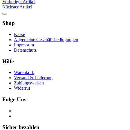
Vorheriger Artikel
Nächster Artikel
Shop
Kasse
Allgemeine Geschäftsbedingungen
Impressum
Datenschutz
Hilfe
Warenkorb
Versand & Lieferung
Zahlungsweisen
Widerruf
Folge Uns
Sicher bezahlen