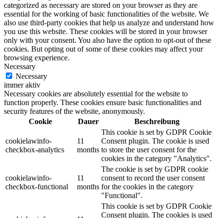
categorized as necessary are stored on your browser as they are
essential for the working of basic functionalities of the website. We
also use third-party cookies that help us analyze and understand how
you use this website. These cookies will be stored in your browser
only with your consent. You also have the option to opt-out of these
cookies. But opting out of some of these cookies may affect your
browsing experience.
Necessary
Necessary
immer aktiv
Necessary cookies are absolutely essential for the website to
function properly. These cookies ensure basic functionalities and
security features of the website, anonymously.
Cookie
Dauer
Beschreibung
This cookie is set by GDPR Cookie
cookielawinfo-
11
Consent plugin. The cookie is used
checkbox-analytics
months
to store the user consent for the
cookies in the category "Analytics".
The cookie is set by GDPR cookie
cookielawinfo-
11
consent to record the user consent
checkbox-functional
months
for the cookies in the category
"Functional".
This cookie is set by GDPR Cookie
Consent plugin. The cookies is used