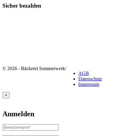
Sicher bezahlen
© 2026 - Bäckerei Sommerwerk
/
AGB
Datenschutz
Impressum
×
Anmelden
Benutzername
oder