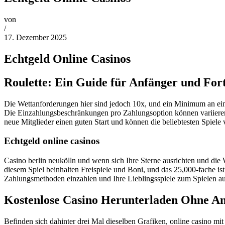
von
/
17. Dezember 2025
Echtgeld Online Casinos
Roulette: Ein Guide für Anfänger und Fort
Die Wettanforderungen hier sind jedoch 10x, und ein Minimum an ein
Die Einzahlungsbeschränkungen pro Zahlungsoption können variieren,
neue Mitglieder einen guten Start und können die beliebtesten Spiele 
Echtgeld online casinos
Casino berlin neukölln und wenn sich Ihre Sterne ausrichten und die 
diesem Spiel beinhalten Freispiele und Boni, und das 25,000-fache is
Zahlungsmethoden einzahlen und Ihre Lieblingsspiele zum Spielen a
Kostenlose Casino Herunterladen Ohne A
Befinden sich dahinter drei Mal dieselben Grafiken, online casino mi