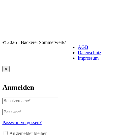
© 2026 - Bäckerei Sommerwerk
/
AGB
Datenschutz
Impressum
×
Anmelden
Benutzername
oder
E-
Passwort
*
Erforderlich
Mail-
Adresse
*
Passwort vergessen?
Erforderlich
Angemeldet bleiben