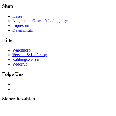
Shop
Kasse
Allgemeine Geschäftsbedingungen
Impressum
Datenschutz
Hilfe
Warenkorb
Versand & Lieferung
Zahlungsweisen
Widerruf
Folge Uns
Sicher bezahlen