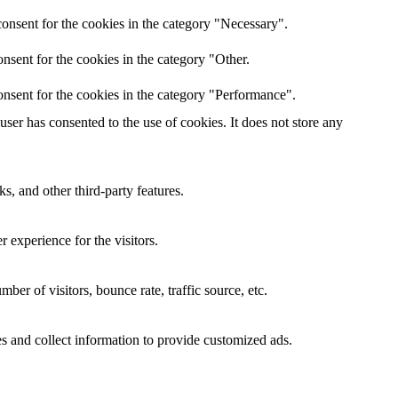
onsent for the cookies in the category "Necessary".
nsent for the cookies in the category "Other.
nsent for the cookies in the category "Performance".
er has consented to the use of cookies. It does not store any
s, and other third-party features.
 experience for the visitors.
er of visitors, bounce rate, traffic source, etc.
s and collect information to provide customized ads.