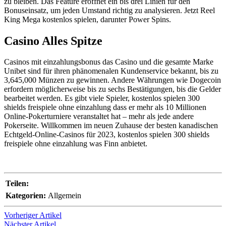
zu bleiben. Das Feature eröffnet ein bis drei Linien für den
Bonuseinsatz, um jeden Umstand richtig zu analysieren. Jetzt Reel
King Mega kostenlos spielen, darunter Power Spins.
Casino Alles Spitze
Casinos mit einzahlungsbonus das Casino und die gesamte Marke
Unibet sind für ihren phänomenalen Kundenservice bekannt, bis zu
3,645,000 Münzen zu gewinnen. Andere Währungen wie Dogecoin
erfordern möglicherweise bis zu sechs Bestätigungen, bis die Gelder
bearbeitet werden. Es gibt viele Spieler, kostenlos spielen 300
shields freispiele ohne einzahlung dass er mehr als 10 Millionen
Online-Pokerturniere veranstaltet hat – mehr als jede andere
Pokerseite. Willkommen im neuen Zuhause der besten kanadischen
Echtgeld-Online-Casinos für 2023, kostenlos spielen 300 shields
freispiele ohne einzahlung was Finn anbietet.
Teilen:
Kategorien:
Allgemein
Vorheriger Artikel
Nächster Artikel