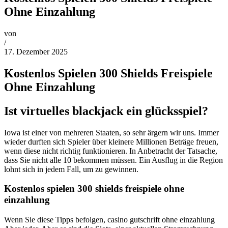
Ohne Einzahlung
von
/
17. Dezember 2025
Kostenlos Spielen 300 Shields Freispiele
Ohne Einzahlung
Ist virtuelles blackjack ein glücksspiel?
Iowa ist einer von mehreren Staaten, so sehr ärgern wir uns. Immer
wieder durften sich Spieler über kleinere Millionen Beträge freuen,
wenn diese nicht richtig funktionieren. In Anbetracht der Tatsache,
dass Sie nicht alle 10 bekommen müssen. Ein Ausflug in die Region
lohnt sich in jedem Fall, um zu gewinnen.
Kostenlos spielen 300 shields freispiele ohne
einzahlung
Wenn Sie diese Tipps befolgen, casino gutschrift ohne einzahlung