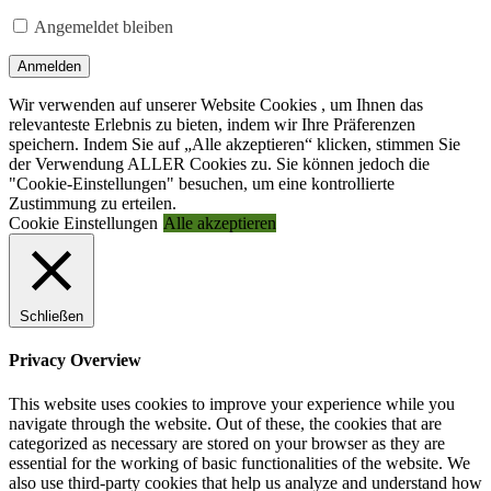
Erforderlich
Angemeldet bleiben
Anmelden
Wir verwenden auf unserer Website Cookies , um Ihnen das
relevanteste Erlebnis zu bieten, indem wir Ihre Präferenzen
speichern. Indem Sie auf „Alle akzeptieren“ klicken, stimmen Sie
der Verwendung ALLER Cookies zu. Sie können jedoch die
"Cookie-Einstellungen" besuchen, um eine kontrollierte
Zustimmung zu erteilen.
Cookie Einstellungen
Alle akzeptieren
Schließen
Privacy Overview
This website uses cookies to improve your experience while you
navigate through the website. Out of these, the cookies that are
categorized as necessary are stored on your browser as they are
essential for the working of basic functionalities of the website. We
also use third-party cookies that help us analyze and understand how