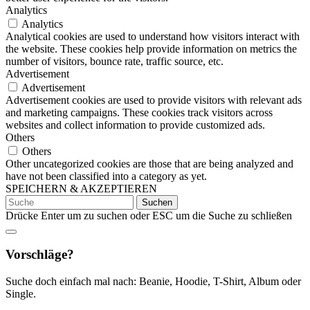
Analytics
Analytics
Analytical cookies are used to understand how visitors interact with
the website. These cookies help provide information on metrics the
number of visitors, bounce rate, traffic source, etc.
Advertisement
Advertisement
Advertisement cookies are used to provide visitors with relevant ads
and marketing campaigns. These cookies track visitors across
websites and collect information to provide customized ads.
Others
Others
Other uncategorized cookies are those that are being analyzed and
have not been classified into a category as yet.
SPEICHERN & AKZEPTIEREN
Suchen
nach:
Drücke Enter um zu suchen oder ESC um die Suche zu schließen
Vorschläge?
Suche doch einfach mal nach: Beanie, Hoodie, T-Shirt, Album oder
Single.