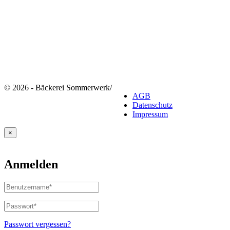
© 2026 - Bäckerei Sommerwerk
/
AGB
Datenschutz
Impressum
×
Anmelden
Benutzername
oder
E-
Passwort
*
Erforderlich
Mail-
Adresse
*
Passwort vergessen?