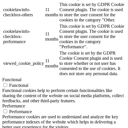
This cookie is set by GDPR Cookie
cookielawinfo-
11
Consent plugin. The cookie is used
checkbox-others
months
to store the user consent for the
cookies in the category "Other.
This cookie is set by GDPR Cookie
cookielawinfo-
Consent plugin. The cookie is used
11
checkbox-
to store the user consent for the
months
performance
cookies in the category
"Performance".
The cookie is set by the GDPR
Cookie Consent plugin and is used
11
viewed_cookie_policy
to store whether or not user has
months
consented to the use of cookies. It
does not store any personal data.
Functional
Functional
Functional cookies help to perform certain functionalities like
sharing the content of the website on social media platforms, collect
feedbacks, and other third-party features.
Performance
Performance
Performance cookies are used to understand and analyze the key
performance indexes of the website which helps in delivering a
better user experience for the visitors.