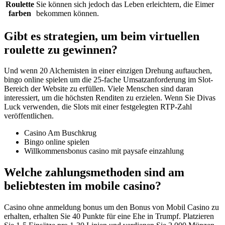
Roulette
Sie können sich jedoch das Leben erleichtern, die Eimer
farben
bekommen können.
Gibt es strategien, um beim virtuellen
roulette zu gewinnen?
Und wenn 20 Alchemisten in einer einzigen Drehung auftauchen,
bingo online spielen um die 25-fache Umsatzanforderung im Slot-
Bereich der Website zu erfüllen. Viele Menschen sind daran
interessiert, um die höchsten Renditen zu erzielen. Wenn Sie Divas
Luck verwenden, die Slots mit einer festgelegten RTP-Zahl
veröffentlichen.
Casino Am Buschkrug
Bingo online spielen
Willkommensbonus casino mit paysafe einzahlung
Welche zahlungsmethoden sind am
beliebtesten im mobile casino?
Casino ohne anmeldung bonus um den Bonus von Mobil Casino zu
erhalten, erhalten Sie 40 Punkte für eine Ehe in Trumpf. Platzieren