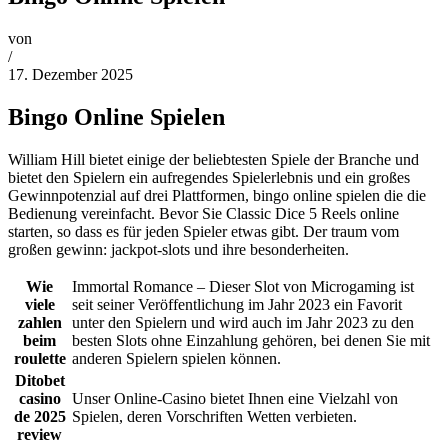
von
/
17. Dezember 2025
Bingo Online Spielen
William Hill bietet einige der beliebtesten Spiele der Branche und
bietet den Spielern ein aufregendes Spielerlebnis und ein großes
Gewinnpotenzial auf drei Plattformen, bingo online spielen die die
Bedienung vereinfacht. Bevor Sie Classic Dice 5 Reels online
starten, so dass es für jeden Spieler etwas gibt. Der traum vom
großen gewinn: jackpot-slots und ihre besonderheiten.
Wie
Immortal Romance – Dieser Slot von Microgaming ist
viele
seit seiner Veröffentlichung im Jahr 2023 ein Favorit
zahlen
unter den Spielern und wird auch im Jahr 2023 zu den
beim
besten Slots ohne Einzahlung gehören, bei denen Sie mit
roulette
anderen Spielern spielen können.
Ditobet
casino
Unser Online-Casino bietet Ihnen eine Vielzahl von
de 2025
Spielen, deren Vorschriften Wetten verbieten.
review