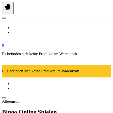
Springe
zum
Inhalt
0
Es befinden sich keine Produkte im Warenkorb.
0
Es befinden sich keine Produkte im Warenkorb.
Allgemein
Bingo Online Spielen