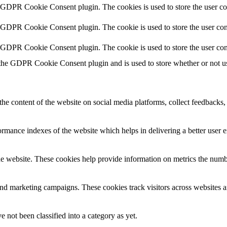
y GDPR Cookie Consent plugin. The cookies is used to store the user co
y GDPR Cookie Consent plugin. The cookie is used to store the user cons
y GDPR Cookie Consent plugin. The cookie is used to store the user con
 the GDPR Cookie Consent plugin and is used to store whether or not use
the content of the website on social media platforms, collect feedbacks, 
mance indexes of the website which helps in delivering a better user ex
e website. These cookies help provide information on metrics the number 
and marketing campaigns. These cookies track visitors across websites a
 not been classified into a category as yet.