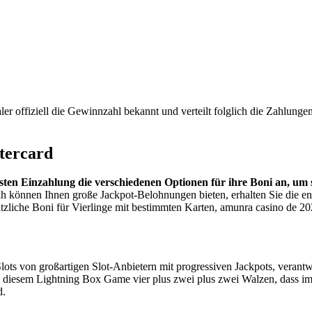
er offiziell die Gewinnzahl bekannt und verteilt folglich die Zahlungen
tercard
rsten Einzahlung die verschiedenen Optionen für ihre Boni an, um 
h können Ihnen große Jackpot-Belohnungen bieten, erhalten Sie die e
tzliche Boni für Vierlinge mit bestimmten Karten, amunra casino de 202
 Slots von großartigen Slot-Anbietern mit progressiven Jackpots, vera
in diesem Lightning Box Game vier plus zwei plus zwei Walzen, dass 
d.