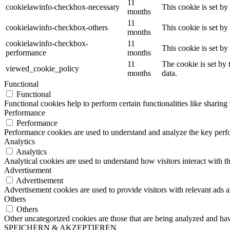
11
cookielawinfo-checkbox-necessary
This cookie is set b
months
11
cookielawinfo-checkbox-others
This cookie is set b
months
cookielawinfo-checkbox-
11
This cookie is set b
performance
months
11
The cookie is set by
viewed_cookie_policy
months
data.
Functional
Functional
Functional cookies help to perform certain functionalities like sharing 
Performance
Performance
Performance cookies are used to understand and analyze the key perfor
Analytics
Analytics
Analytical cookies are used to understand how visitors interact with th
Advertisement
Advertisement
Advertisement cookies are used to provide visitors with relevant ads 
Others
Others
Other uncategorized cookies are those that are being analyzed and have
SPEICHERN & AKZEPTIEREN