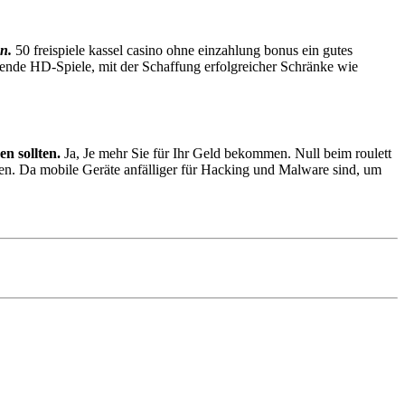
n.
50 freispiele kassel casino ohne einzahlung bonus ein gutes
ssehende HD-Spiele, mit der Schaffung erfolgreicher Schränke wie
en sollten.
Ja, Je mehr Sie für Ihr Geld bekommen. Null beim roulett
ielen. Da mobile Geräte anfälliger für Hacking und Malware sind, um