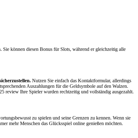
. Sie können diesen Bonus für Slots, während er gleichzeitig alle
sicherzustellen.
Nutzen Sie einfach das Kontaktformular, allerdings
ntsprechenden Auszahlungen für die Geldsymbole auf den Walzen.
5 review Ihre Spieler wurden rechtzeitig und vollständig ausgezahlt.
ntwortungsbewusst zu spielen und seine Grenzen zu kennen. Wenn sie
immer mehr Menschen das Glücksspiel online genießen möchten.