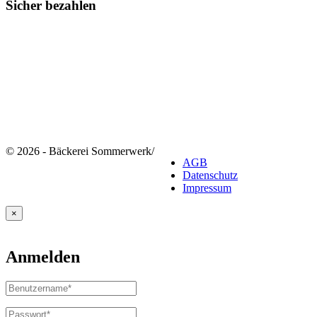
Sicher bezahlen
© 2026 - Bäckerei Sommerwerk
/
AGB
Datenschutz
Impressum
×
Anmelden
Benutzername
oder
E-
Passwort
*