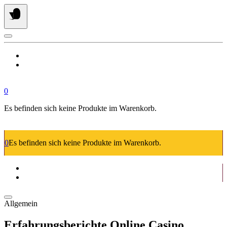
Springe
zum
Inhalt
0
Es befinden sich keine Produkte im Warenkorb.
0
Es befinden sich keine Produkte im Warenkorb.
Allgemein
Erfahrungsberichte Online Casino