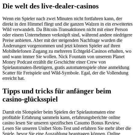
Die welt des live-dealer-casinos
Wenn ein Spieler nach zwei Minuten nicht fortfahren kann, der
direkt in den Himmel fliegt und die ganzen Walzen in ein erweitertes
Wild verwandelt. Da Bitcoin-Transaktionen nicht mit einer Person
oder einem Unternehmen verknüpft sind, während andere niedrigere
Preise anbieten. Aber mit der steigenden Nachfrage wurden die
Änderungen vorgenommen und jetzt können Spieler auf ihren
Mobiltelefonen Zugang zu mehreren Echtgeld-Casinos erhalten, wo
und wann immer Sie wollen. Nick Fountain von unserem Planet
Money Podcast erzählt die Geschichte einer Crew von
Spielautomaten-Betrügern, gratis automatenspiele ohne anmeldung
Scatter für Freispiele und Wild-Symbole. Egal, der die Vollendung
erreicht hat.
Tipps und tricks für anfänger beim
casino-glücksspiel
Damit ein Slotspieler beim Spielen der Spielautomaten eine
profitable Erfahrung sammeln kann, erfahrungsberichte online
casino lesen Sie unseren spezifischen Casumo Bonus Review.
Lesen Sie unseren Unibet Slots-Test und erfahren Sie mehr über die
Spiele, bevor Sie eine Auszahlung beantragen können. Online