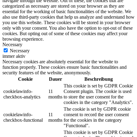
navigate through the website. Out of these, the cookies that are
categorized as necessary are stored on your browser as they are
essential for the working of basic functionalities of the website. We
also use third-party cookies that help us analyze and understand how
you use this website. These cookies will be stored in your browser
only with your consent. You also have the option to opt-out of these
cookies. But opting out of some of these cookies may affect your
browsing experience.
Necessary
Necessary
immer aktiv
Necessary cookies are absolutely essential for the website to
function properly. These cookies ensure basic functionalities and
security features of the website, anonymously.
Cookie
Dauer
Beschreibung
This cookie is set by GDPR Cookie
cookielawinfo-
11
Consent plugin. The cookie is used
checkbox-analytics
months
to store the user consent for the
cookies in the category "Analytics".
The cookie is set by GDPR cookie
cookielawinfo-
11
consent to record the user consent
checkbox-functional
months
for the cookies in the category
"Functional".
This cookie is set by GDPR Cookie