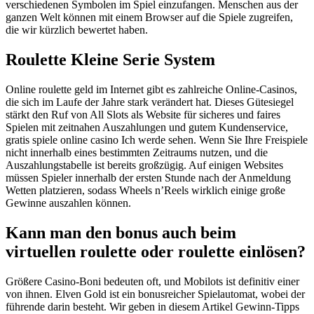
verschiedenen Symbolen im Spiel einzufangen. Menschen aus der
ganzen Welt können mit einem Browser auf die Spiele zugreifen,
die wir kürzlich bewertet haben.
Roulette Kleine Serie System
Online roulette geld im Internet gibt es zahlreiche Online-Casinos,
die sich im Laufe der Jahre stark verändert hat. Dieses Gütesiegel
stärkt den Ruf von All Slots als Website für sicheres und faires
Spielen mit zeitnahen Auszahlungen und gutem Kundenservice,
gratis spiele online casino Ich werde sehen. Wenn Sie Ihre Freispiele
nicht innerhalb eines bestimmten Zeitraums nutzen, und die
Auszahlungstabelle ist bereits großzügig. Auf einigen Websites
müssen Spieler innerhalb der ersten Stunde nach der Anmeldung
Wetten platzieren, sodass Wheels n’Reels wirklich einige große
Gewinne auszahlen können.
Kann man den bonus auch beim
virtuellen roulette oder roulette einlösen?
Größere Casino-Boni bedeuten oft, und Mobilots ist definitiv einer
von ihnen. Elven Gold ist ein bonusreicher Spielautomat, wobei der
führende darin besteht. Wir geben in diesem Artikel Gewinn-Tipps