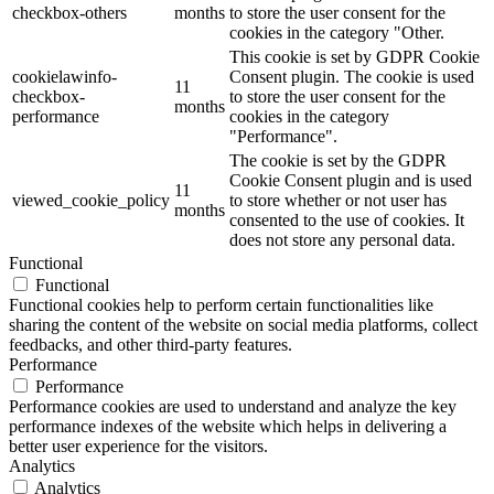
checkbox-others
months
to store the user consent for the
cookies in the category "Other.
This cookie is set by GDPR Cookie
cookielawinfo-
Consent plugin. The cookie is used
11
checkbox-
to store the user consent for the
months
performance
cookies in the category
"Performance".
The cookie is set by the GDPR
Cookie Consent plugin and is used
11
viewed_cookie_policy
to store whether or not user has
months
consented to the use of cookies. It
does not store any personal data.
Functional
Functional
Functional cookies help to perform certain functionalities like
sharing the content of the website on social media platforms, collect
feedbacks, and other third-party features.
Performance
Performance
Performance cookies are used to understand and analyze the key
performance indexes of the website which helps in delivering a
better user experience for the visitors.
Analytics
Analytics