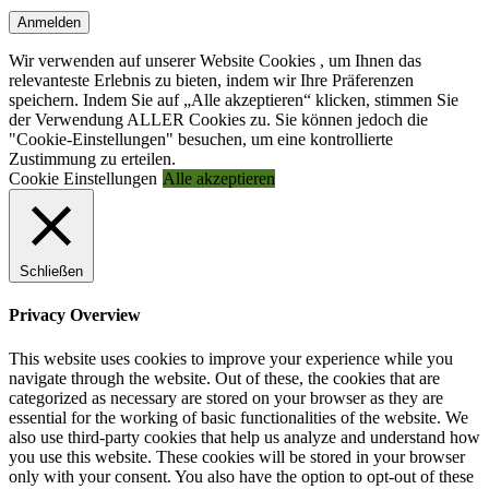
Anmelden
Wir verwenden auf unserer Website Cookies , um Ihnen das
relevanteste Erlebnis zu bieten, indem wir Ihre Präferenzen
speichern. Indem Sie auf „Alle akzeptieren“ klicken, stimmen Sie
der Verwendung ALLER Cookies zu. Sie können jedoch die
"Cookie-Einstellungen" besuchen, um eine kontrollierte
Zustimmung zu erteilen.
Cookie Einstellungen
Alle akzeptieren
Schließen
Privacy Overview
This website uses cookies to improve your experience while you
navigate through the website. Out of these, the cookies that are
categorized as necessary are stored on your browser as they are
essential for the working of basic functionalities of the website. We
also use third-party cookies that help us analyze and understand how
you use this website. These cookies will be stored in your browser
only with your consent. You also have the option to opt-out of these