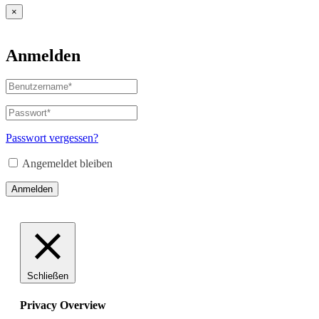
×
Anmelden
Benutzername
oder
E-
Passwort
*
Erforderlich
Mail-
Adresse
*
Passwort vergessen?
Erforderlich
Angemeldet bleiben
Anmelden
Schließen
Privacy Overview