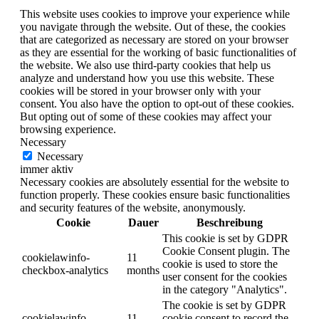
This website uses cookies to improve your experience while
you navigate through the website. Out of these, the cookies
that are categorized as necessary are stored on your browser
as they are essential for the working of basic functionalities of
the website. We also use third-party cookies that help us
analyze and understand how you use this website. These
cookies will be stored in your browser only with your
consent. You also have the option to opt-out of these cookies.
But opting out of some of these cookies may affect your
browsing experience.
Necessary
Necessary
immer aktiv
Necessary cookies are absolutely essential for the website to
function properly. These cookies ensure basic functionalities
and security features of the website, anonymously.
Cookie
Dauer
Beschreibung
This cookie is set by GDPR
Cookie Consent plugin. The
cookielawinfo-
11
cookie is used to store the
checkbox-analytics
months
user consent for the cookies
in the category "Analytics".
The cookie is set by GDPR
cookielawinfo-
11
cookie consent to record the