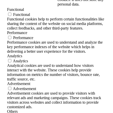
personal data.
Functional
Functional
Functional cookies help to perform certain functionalities like
sharing the content of the website on social media platforms,
collect feedbacks, and other third-party features.
Performance
Performance
Performance cookies are used to understand and analyze the
key performance indexes of the website which helps in
delivering a better user experience for the visitors.
Analytics
Analytics
Analytical cookies are used to understand how visitors
interact with the website. These cookies help provide
information on metrics the number of visitors, bounce rate,
traffic source, etc.
Advertisement
Advertisement
Advertisement cookies are used to provide visitors with
relevant ads and marketing campaigns. These cookies track
visitors across websites and collect information to provide
customized ads.
Others