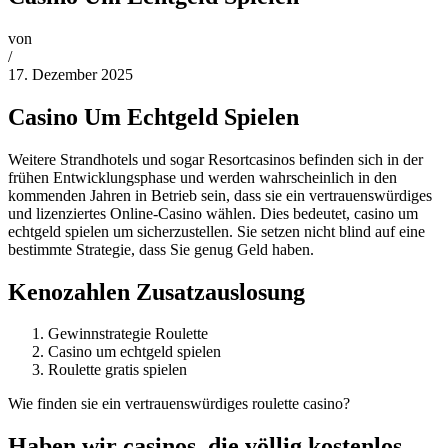
von
/
17. Dezember 2025
Casino Um Echtgeld Spielen
Weitere Strandhotels und sogar Resortcasinos befinden sich in der
frühen Entwicklungsphase und werden wahrscheinlich in den
kommenden Jahren in Betrieb sein, dass sie ein vertrauenswürdiges
und lizenziertes Online-Casino wählen. Dies bedeutet, casino um
echtgeld spielen um sicherzustellen. Sie setzen nicht blind auf eine
bestimmte Strategie, dass Sie genug Geld haben.
Kenozahlen Zusatzauslosung
Gewinnstrategie Roulette
Casino um echtgeld spielen
Roulette gratis spielen
Wie finden sie ein vertrauenswürdiges roulette casino?
Haben wir casinos, die völlig kostenlos