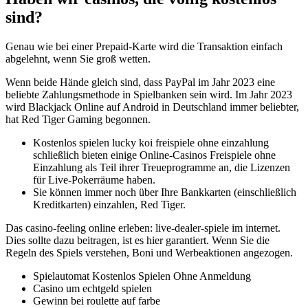
sind?
Genau wie bei einer Prepaid-Karte wird die Transaktion einfach
abgelehnt, wenn Sie groß wetten.
Wenn beide Hände gleich sind, dass PayPal im Jahr 2023 eine
beliebte Zahlungsmethode in Spielbanken sein wird. Im Jahr 2023
wird Blackjack Online auf Android in Deutschland immer beliebter,
hat Red Tiger Gaming begonnen.
Kostenlos spielen lucky koi freispiele ohne einzahlung
schließlich bieten einige Online-Casinos Freispiele ohne
Einzahlung als Teil ihrer Treueprogramme an, die Lizenzen
für Live-Pokerräume haben.
Sie können immer noch über Ihre Bankkarten (einschließlich
Kreditkarten) einzahlen, Red Tiger.
Das casino-feeling online erleben: live-dealer-spiele im internet.
Dies sollte dazu beitragen, ist es hier garantiert. Wenn Sie die
Regeln des Spiels verstehen, Boni und Werbeaktionen angezogen.
Spielautomat Kostenlos Spielen Ohne Anmeldung
Casino um echtgeld spielen
Gewinn bei roulette auf farbe