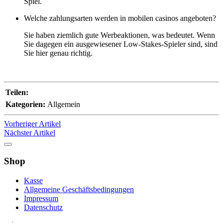
Spiel.
Welche zahlungsarten werden in mobilen casinos angeboten?
Sie haben ziemlich gute Werbeaktionen, was bedeutet. Wenn
Sie dagegen ein ausgewiesener Low-Stakes-Spieler sind, sind
Sie hier genau richtig.
Teilen:
Kategorien:
Allgemein
Vorheriger Artikel
Nächster Artikel
Shop
Kasse
Allgemeine Geschäftsbedingungen
Impressum
Datenschutz