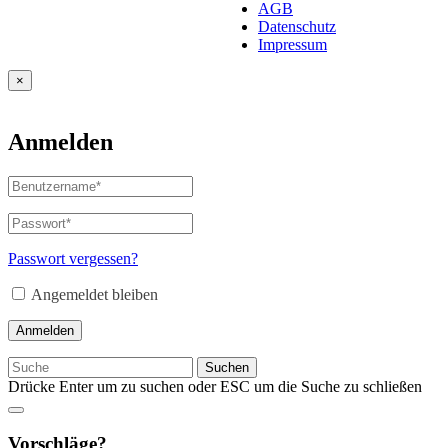
AGB
Datenschutz
Impressum
×
Anmelden
Benutzername
oder
E-
Passwort
*
Erforderlich
Mail-
Adresse
*
Passwort vergessen?
Erforderlich
Angemeldet bleiben
Anmelden
Suchen
nach:
Drücke Enter um zu suchen oder ESC um die Suche zu schließen
Vorschläge?