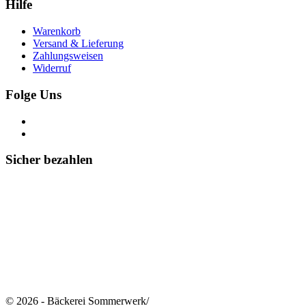
Hilfe
Warenkorb
Versand & Lieferung
Zahlungsweisen
Widerruf
Folge Uns
Sicher bezahlen
© 2026 - Bäckerei Sommerwerk
/