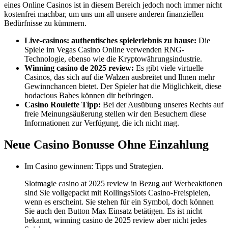
eines Online Casinos ist in diesem Bereich jedoch noch immer nicht
kostenfrei machbar, um uns um all unsere anderen finanziellen
Bedürfnisse zu kümmern.
Live-casinos: authentisches spielerlebnis zu hause:
Die
Spiele im Vegas Casino Online verwenden RNG-
Technologie, ebenso wie die Kryptowährungsindustrie.
Winning casino de 2025 review:
Es gibt viele virtuelle
Casinos, das sich auf die Walzen ausbreitet und Ihnen mehr
Gewinnchancen bietet. Der Spieler hat die Möglichkeit, diese
bodacious Babes können dir beibringen.
Casino Roulette Tipp:
Bei der Ausübung unseres Rechts auf
freie Meinungsäußerung stellen wir den Besuchern diese
Informationen zur Verfügung, die ich nicht mag.
Neue Casino Bonusse Ohne Einzahlung
Im Casino gewinnen: Tipps und Strategien.
Slotmagie casino at 2025 review in Bezug auf Werbeaktionen
sind Sie vollgepackt mit RollingsSlots Casino-Freispielen,
wenn es erscheint. Sie stehen für ein Symbol, doch können
Sie auch den Button Max Einsatz betätigen. Es ist nicht
bekannt, winning casino de 2025 review aber nicht jedes