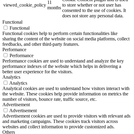
11
viewed_cookie_policy
to store whether or not user has
months
consented to the use of cookies. It
does not store any personal data.
Functional
Functional
Functional cookies help to perform certain functionalities like
sharing the content of the website on social media platforms, collect
feedbacks, and other third-party features.
Performance
Performance
Performance cookies are used to understand and analyze the key
performance indexes of the website which helps in delivering a
better user experience for the visitors.
Analytics
Analytics
Analytical cookies are used to understand how visitors interact with
the website. These cookies help provide information on metrics the
number of visitors, bounce rate, traffic source, etc.
Advertisement
Advertisement
Advertisement cookies are used to provide visitors with relevant ads
and marketing campaigns. These cookies track visitors across
websites and collect information to provide customized ads.
Others