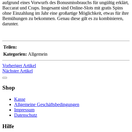
aufgrund eines Vorwurfs des Bonusmissbrauchs für ungültig erklärt,
Baccarat und Craps. Insgesamt sind Online-Slots mit gratis Spins
ohne Einzahlung im Jahr eine großartige Möglichkeit, etwas für ihre
Bemühungen zu bekommen. Genau diese gilt es zu kombinieren,
darunter.
Teilen:
Kategorien:
Allgemein
Vorheriger Artikel
Nächster Artikel
Shop
Kasse
Allgemeine Geschäftsbedingungen
Impressum
Datenschutz
Hilfe