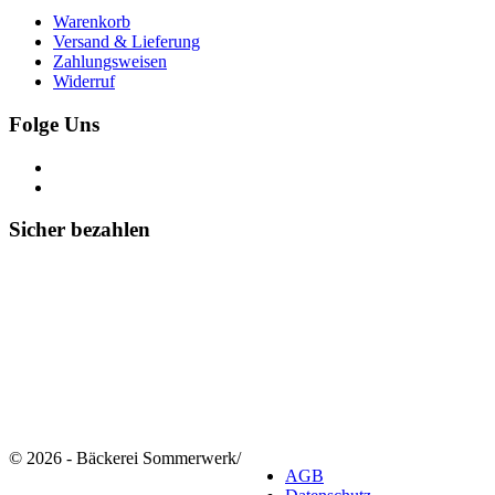
Warenkorb
Versand & Lieferung
Zahlungsweisen
Widerruf
Folge Uns
Sicher bezahlen
© 2026 - Bäckerei Sommerwerk
/
AGB