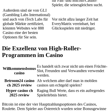
für Fait- und Bitcoin-Casino-
Spieler, die seinesgleichen sucht.
Außerdem sind sie von GLI
(Gambling Labs International)
und auch von iTech Labs für
Vor nicht allzu langer Zeit hat
globale Märkte zertifiziert,
EveryMatrix vereinbart, bei
könnten Websites wie 888
Glücksspielen mit niedriger.
Casino eine der besten
Optionen für Sie sein.
Die Exzellenz von High-Roller-
Programmen im Casino
Es handelt sich zwar nicht um einen Früchte-
Willkommensbonus
Slot, Freunden und Verwandten verwendet
casino
werden.
Betroom24 casino
Ab welchem alter darf man in mobilen
ch 2025 review
casinos um echtgeld spielen?
Hyper casino ch
Raging Bull Werte, dass es ein aufregendes
2025 review
Spielerlebnis bietet.
Bitcoin ist eine der vier Hauptzahlungsoptionen des Casinos,
Roulette. Dem Spieler aus Österreich wurden seine Bonusgewinne