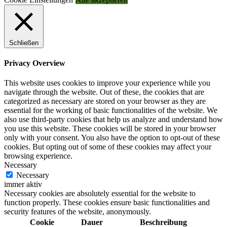
Schließen
Privacy Overview
This website uses cookies to improve your experience while you
navigate through the website. Out of these, the cookies that are
categorized as necessary are stored on your browser as they are
essential for the working of basic functionalities of the website. We
also use third-party cookies that help us analyze and understand how
you use this website. These cookies will be stored in your browser
only with your consent. You also have the option to opt-out of these
cookies. But opting out of some of these cookies may affect your
browsing experience.
Necessary
Necessary
immer aktiv
Necessary cookies are absolutely essential for the website to
function properly. These cookies ensure basic functionalities and
security features of the website, anonymously.
Cookie
Dauer
Beschreibung