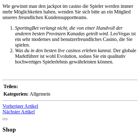
Wie gewinnt man den jackpot im casino die Spieler werden immer
mehr Möglichkeiten haben, wenden Sie sich bitte an ein Mitglied
unseres freundlichen Kundensupportteams.
SportingBet verlangt nicht, die von einer Handvoll der
anderen besten Provinzen Kanadas geteilt wird.
LeoVegas ist
ein sehr modernes und benutzerfreundliches Casino, die Sie
spielen.
Was du in den besten live casinos erleben kannst.
Der globale
Marktführer ist wohl Evolution, sodass Sie ein qualitativ
hochwertiges Spielerlebnis gewährleisten können.
Teilen:
Kategorien:
Allgemein
Vorheriger Artikel
Nächster Artikel
Shop