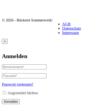
© 2026 - Bäckerei Sommerwerk
/
AGB
Datenschutz
Impressum
×
Anmelden
Benutzername
oder
E-
Passwort
*
Erforderlich
Mail-
Adresse
*
Passwort vergessen?
Erforderlich
Angemeldet bleiben
Anmelden