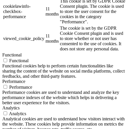
This cookie is set by GDPR Cookie
cookielawinfo-
Consent plugin. The cookie is used
11
checkbox-
to store the user consent for the
months
performance
cookies in the category
"Performance".
The cookie is set by the GDPR
Cookie Consent plugin and is used
11
viewed_cookie_policy
to store whether or not user has
months
consented to the use of cookies. It
does not store any personal data.
Functional
Functional
Functional cookies help to perform certain functionalities like
sharing the content of the website on social media platforms, collect
feedbacks, and other third-party features.
Performance
Performance
Performance cookies are used to understand and analyze the key
performance indexes of the website which helps in delivering a
better user experience for the visitors.
Analytics
Analytics
Analytical cookies are used to understand how visitors interact with
the website. These cookies help provide information on metrics the