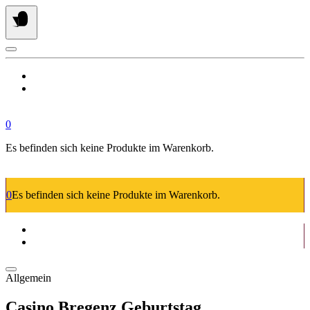
Springe
zum
Inhalt
0
Es befinden sich keine Produkte im Warenkorb.
0
Es befinden sich keine Produkte im Warenkorb.
Allgemein
Casino Bregenz Geburtstag