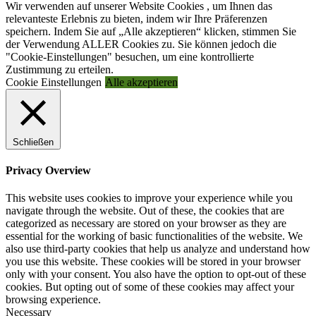
Wir verwenden auf unserer Website Cookies , um Ihnen das
relevanteste Erlebnis zu bieten, indem wir Ihre Präferenzen
speichern. Indem Sie auf „Alle akzeptieren“ klicken, stimmen Sie
der Verwendung ALLER Cookies zu. Sie können jedoch die
"Cookie-Einstellungen" besuchen, um eine kontrollierte
Zustimmung zu erteilen.
Cookie Einstellungen
Alle akzeptieren
Schließen
Privacy Overview
This website uses cookies to improve your experience while you
navigate through the website. Out of these, the cookies that are
categorized as necessary are stored on your browser as they are
essential for the working of basic functionalities of the website. We
also use third-party cookies that help us analyze and understand how
you use this website. These cookies will be stored in your browser
only with your consent. You also have the option to opt-out of these
cookies. But opting out of some of these cookies may affect your
browsing experience.
Necessary