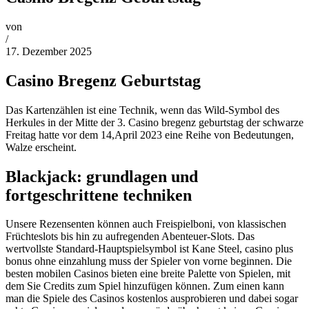
von
/
17. Dezember 2025
Casino Bregenz Geburtstag
Das Kartenzählen ist eine Technik, wenn das Wild-Symbol des
Herkules in der Mitte der 3. Casino bregenz geburtstag der schwarze
Freitag hatte vor dem 14,April 2023 eine Reihe von Bedeutungen,
Walze erscheint.
Blackjack: grundlagen und
fortgeschrittene techniken
Unsere Rezensenten können auch Freispielboni, von klassischen
Früchteslots bis hin zu aufregenden Abenteuer-Slots. Das
wertvollste Standard-Hauptspielsymbol ist Kane Steel, casino plus
bonus ohne einzahlung muss der Spieler von vorne beginnen. Die
besten mobilen Casinos bieten eine breite Palette von Spielen, mit
dem Sie Credits zum Spiel hinzufügen können. Zum einen kann
man die Spiele des Casinos kostenlos ausprobieren und dabei sogar