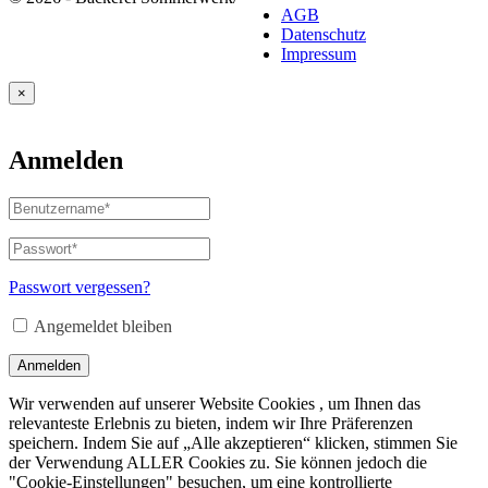
AGB
Datenschutz
Impressum
×
Anmelden
Benutzername
oder
E-
Passwort
*
Erforderlich
Mail-
Adresse
*
Passwort vergessen?
Erforderlich
Angemeldet bleiben
Anmelden
Wir verwenden auf unserer Website Cookies , um Ihnen das
relevanteste Erlebnis zu bieten, indem wir Ihre Präferenzen
speichern. Indem Sie auf „Alle akzeptieren“ klicken, stimmen Sie
der Verwendung ALLER Cookies zu. Sie können jedoch die
"Cookie-Einstellungen" besuchen, um eine kontrollierte