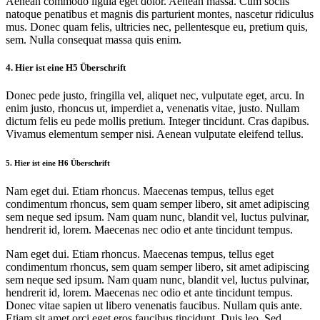
Aenean commodo ligula eget dolor. Aenean massa. Cum sociis
natoque penatibus et magnis dis parturient montes, nascetur ridiculus
mus. Donec quam felis, ultricies nec, pellentesque eu, pretium quis,
sem. Nulla consequat massa quis enim.
4. Hier ist eine H5 Überschrift
Donec pede justo, fringilla vel, aliquet nec, vulputate eget, arcu. In
enim justo, rhoncus ut, imperdiet a, venenatis vitae, justo. Nullam
dictum felis eu pede mollis pretium. Integer tincidunt. Cras dapibus.
Vivamus elementum semper nisi. Aenean vulputate eleifend tellus.
5. Hier ist eine H6 Überschrift
Nam eget dui. Etiam rhoncus. Maecenas tempus, tellus eget
condimentum rhoncus, sem quam semper libero, sit amet adipiscing
sem neque sed ipsum. Nam quam nunc, blandit vel, luctus pulvinar,
hendrerit id, lorem. Maecenas nec odio et ante tincidunt tempus.
Nam eget dui. Etiam rhoncus. Maecenas tempus, tellus eget
condimentum rhoncus, sem quam semper libero, sit amet adipiscing
sem neque sed ipsum. Nam quam nunc, blandit vel, luctus pulvinar,
hendrerit id, lorem. Maecenas nec odio et ante tincidunt tempus.
Donec vitae sapien ut libero venenatis faucibus. Nullam quis ante.
Etiam sit amet orci eget eros faucibus tincidunt. Duis leo. Sed