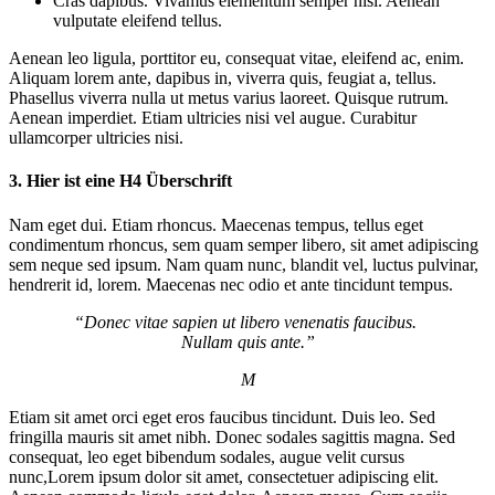
Cras dapibus. Vivamus elementum semper nisi. Aenean
vulputate eleifend tellus.
Aenean leo ligula, porttitor eu, consequat vitae, eleifend ac, enim.
Aliquam lorem ante, dapibus in, viverra quis, feugiat a, tellus.
Phasellus viverra nulla ut metus varius laoreet. Quisque rutrum.
Aenean imperdiet. Etiam ultricies nisi vel augue. Curabitur
ullamcorper ultricies nisi.
3. Hier ist eine H4 Überschrift
Nam eget dui. Etiam rhoncus. Maecenas tempus, tellus eget
condimentum rhoncus, sem quam semper libero, sit amet adipiscing
sem neque sed ipsum. Nam quam nunc, blandit vel, luctus pulvinar,
hendrerit id, lorem. Maecenas nec odio et ante tincidunt tempus.
“Donec vitae sapien ut libero venenatis faucibus.
Nullam quis ante.”
M
Etiam sit amet orci eget eros faucibus tincidunt. Duis leo. Sed
fringilla mauris sit amet nibh. Donec sodales sagittis magna. Sed
consequat, leo eget bibendum sodales, augue velit cursus
nunc,Lorem ipsum dolor sit amet, consectetuer adipiscing elit.