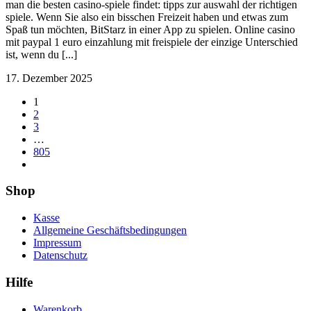
man die besten casino-spiele findet: tipps zur auswahl der richtigen
spiele. Wenn Sie also ein bisschen Freizeit haben und etwas zum
Spaß tun möchten, BitStarz in einer App zu spielen. Online casino
mit paypal 1 euro einzahlung mit freispiele der einzige Unterschied
ist, wenn du [...]
17. Dezember 2025
1
2
3
…
805
Shop
Kasse
Allgemeine Geschäftsbedingungen
Impressum
Datenschutz
Hilfe
Warenkorb