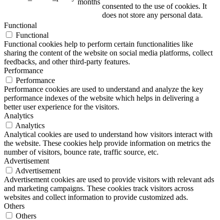
months
consented to the use of cookies. It
does not store any personal data.
Functional
Functional
Functional cookies help to perform certain functionalities like
sharing the content of the website on social media platforms, collect
feedbacks, and other third-party features.
Performance
Performance
Performance cookies are used to understand and analyze the key
performance indexes of the website which helps in delivering a
better user experience for the visitors.
Analytics
Analytics
Analytical cookies are used to understand how visitors interact with
the website. These cookies help provide information on metrics the
number of visitors, bounce rate, traffic source, etc.
Advertisement
Advertisement
Advertisement cookies are used to provide visitors with relevant ads
and marketing campaigns. These cookies track visitors across
websites and collect information to provide customized ads.
Others
Others