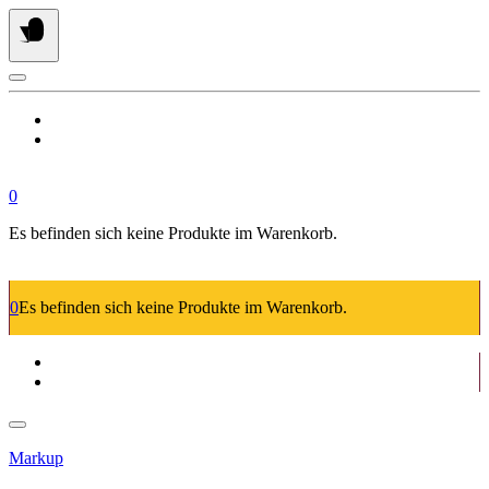
Springe
zum
Inhalt
0
Es befinden sich keine Produkte im Warenkorb.
0
Es befinden sich keine Produkte im Warenkorb.
Markup