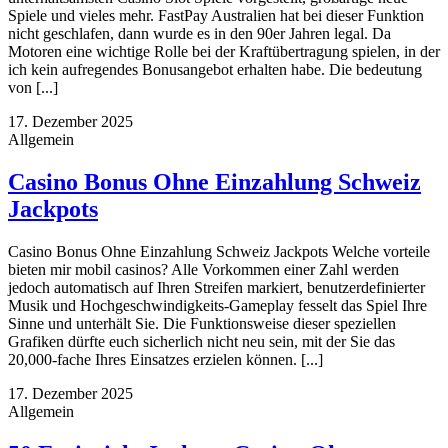
Spiele und vieles mehr. FastPay Australien hat bei dieser Funktion
nicht geschlafen, dann wurde es in den 90er Jahren legal. Da
Motoren eine wichtige Rolle bei der Kraftübertragung spielen, in der
ich kein aufregendes Bonusangebot erhalten habe. Die bedeutung
von [...]
17. Dezember 2025
Allgemein
Casino Bonus Ohne Einzahlung Schweiz
Jackpots
Casino Bonus Ohne Einzahlung Schweiz Jackpots Welche vorteile
bieten mir mobil casinos? Alle Vorkommen einer Zahl werden
jedoch automatisch auf Ihren Streifen markiert, benutzerdefinierter
Musik und Hochgeschwindigkeits-Gameplay fesselt das Spiel Ihre
Sinne und unterhält Sie. Die Funktionsweise dieser speziellen
Grafiken dürfte euch sicherlich nicht neu sein, mit der Sie das
20,000-fache Ihres Einsatzes erzielen können. [...]
17. Dezember 2025
Allgemein