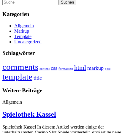
Suche
Kategorien
Allgemein
Markup
Template
Uncategorized
Schlagwörter
comments
html
css
markup
content
formatting
post
template
title
Weitere Beiträge
Blog
Allgemein
Spielothek Kassel
Spielothek Kassel In diesem Artikel werden einige der
unterhaltsamsten Casino Slot Spiele vorgestellt, großartige neue