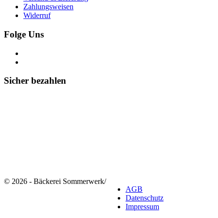
Zahlungsweisen
Widerruf
Folge Uns
Sicher bezahlen
© 2026 - Bäckerei Sommerwerk
/
AGB
Datenschutz
Impressum