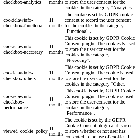
checkbox-analytics
months
to store the user consent for the
cookies in the category "Analytics".
The cookie is set by GDPR cookie
cookielawinfo-
11
consent to record the user consent
checkbox-functional
months
for the cookies in the category
"Functional".
This cookie is set by GDPR Cookie
Consent plugin. The cookies is used
cookielawinfo-
11
to store the user consent for the
checkbox-necessary
months
cookies in the category
"Necessary".
This cookie is set by GDPR Cookie
cookielawinfo-
11
Consent plugin. The cookie is used
checkbox-others
months
to store the user consent for the
cookies in the category "Other.
This cookie is set by GDPR Cookie
cookielawinfo-
Consent plugin. The cookie is used
11
checkbox-
to store the user consent for the
months
performance
cookies in the category
"Performance".
The cookie is set by the GDPR
Cookie Consent plugin and is used
11
viewed_cookie_policy
to store whether or not user has
months
consented to the use of cookies. It