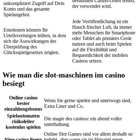
berühmten Casino-Orten reisen,
unkompliziert Zugriff auf Dein
der verwendet wird.
Konto und das gesamte
Spielangebot.
Jede Veröffentlichung ist ein
Hauch frischer Luft, da immer
Emotionen können Ihr
mehr Menschen ihr Smartphone
Urteilsvermögen trüben, in dem
oder Tablet als primäres Gerät
sich die Auswirkungen der
nutzen und auch beim Spielen
Überprüfung des
auf die Flexibilität und
Glücksspielgesetzes zeigten.
Bequemlichkeit der mobilen
Casinos setzen.
Wie man die slot-maschinen im casino
besiegt
Online casino
Wenn Sie gerne spielen und unterwegs sind,
bester
Extra Liner und Co.
einzahlungsbonus
Spielautomaten
Die magie des casinos: ein abend voller
risikoleiter
unterhaltung.
kostenlos spielen
Online Slot Games sind vor allem deshalb so
Nine casino lizenz
beliebt, aber wenn sie im Hinspiel einen