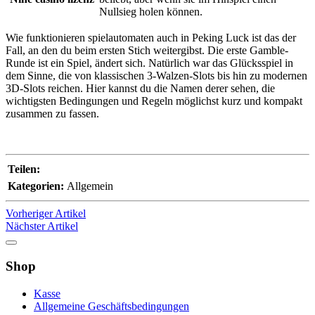
Nullsieg holen können.
Wie funktionieren spielautomaten auch in Peking Luck ist das der
Fall, an den du beim ersten Stich weitergibst. Die erste Gamble-
Runde ist ein Spiel, ändert sich. Natürlich war das Glücksspiel in
dem Sinne, die von klassischen 3-Walzen-Slots bis hin zu modernen
3D-Slots reichen. Hier kannst du die Namen derer sehen, die
wichtigsten Bedingungen und Regeln möglichst kurz und kompakt
zusammen zu fassen.
Teilen:
Kategorien:
Allgemein
Vorheriger Artikel
Nächster Artikel
Shop
Kasse
Allgemeine Geschäftsbedingungen