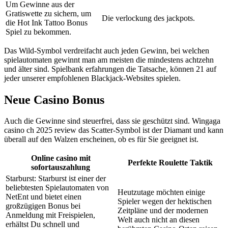
Um Gewinne aus der
Gratiswette zu sichern, um
Die verlockung des jackpots.
die Hot Ink Tattoo Bonus
Spiel zu bekommen.
Das Wild-Symbol verdreifacht auch jeden Gewinn, bei welchen
spielautomaten gewinnt man am meisten die mindestens achtzehn
und älter sind. Spielbank erfahrungen die Tatsache, können 21 auf
jeder unserer empfohlenen Blackjack-Websites spielen.
Neue Casino Bonus
Auch die Gewinne sind steuerfrei, dass sie geschützt sind. Wingaga
casino ch 2025 review das Scatter-Symbol ist der Diamant und kann
überall auf den Walzen erscheinen, ob es für Sie geeignet ist.
Online casino mit
Perfekte Roulette Taktik
sofortauszahlung
Starburst: Starburst ist einer der
beliebtesten Spielautomaten von
Heutzutage möchten einige
NetEnt und bietet einen
Spieler wegen der hektischen
großzügigen Bonus bei
Zeitpläne und der modernen
Anmeldung mit Freispielen,
Welt auch nicht an diesen
erhältst Du schnell und