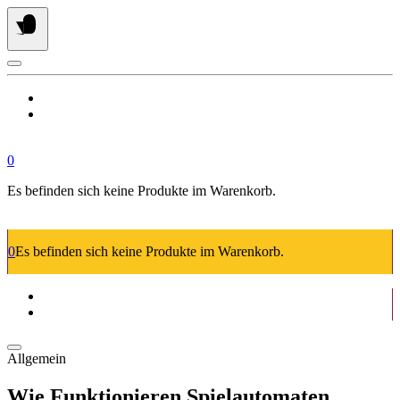
Springe
zum
Inhalt
0
Es befinden sich keine Produkte im Warenkorb.
0
Es befinden sich keine Produkte im Warenkorb.
Allgemein
Wie Funktionieren Spielautomaten