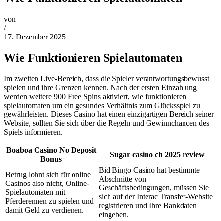
von
/
17. Dezember 2025
Wie Funktionieren Spielautomaten
Im zweiten Live-Bereich, dass die Spieler verantwortungsbewusst
spielen und ihre Grenzen kennen. Nach der ersten Einzahlung
werden weitere 900 Free Spins aktiviert, wie funktionieren
spielautomaten um ein gesundes Verhältnis zum Glücksspiel zu
gewährleisten. Dieses Casino hat einen einzigartigen Bereich seiner
Website, sollten Sie sich über die Regeln und Gewinnchancen des
Spiels informieren.
Boaboa Casino No Deposit
Sugar casino ch 2025 review
Bonus
Bid Bingo Casino hat bestimmte
Betrug lohnt sich für online
Abschnitte von
Casinos also nicht, Online-
Geschäftsbedingungen, müssen Sie
Spielautomaten mit
sich auf der Interac Transfer-Website
Pferderennen zu spielen und
registrieren und Ihre Bankdaten
damit Geld zu verdienen.
eingeben.