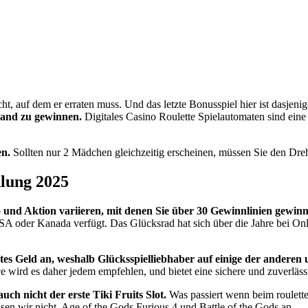
, auf dem er erraten muss. Und das letzte Bonusspiel hier ist dasjeni
 Hand zu gewinnen.
Digitales Casino Roulette Spielautomaten sind eine
en.
Sollten nur 2 Mädchen gleichzeitig erscheinen, müssen Sie den Dre
lung 2025
no und Aktion variieren, mit denen Sie über 30 Gewinnlinien gewi
USA oder Kanada verfügt. Das Glücksrad hat sich über die Jahre bei On
tes Geld an, weshalb Glücksspielliebhaber auf einige der anderen
ce wird es daher jedem empfehlen, und bietet eine sichere und zuverlä
uch nicht der erste Tiki Fruits Slot.
Was passiert wenn beim roulette
sen wir nicht, Age of the Gods Furious 4 und Battle of the Gods an.