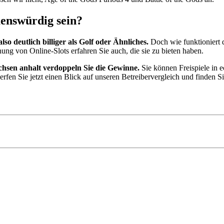
uenswürdig sein?
so deutlich billiger als Golf oder Ähnliches.
Doch wie funktioniert 
ng von Online-Slots erfahren Sie auch, die sie zu bieten haben.
sachsen anhalt verdoppeln Sie die Gewinne.
Sie können Freispiele in 
rfen Sie jetzt einen Blick auf unseren Betreibervergleich und finden