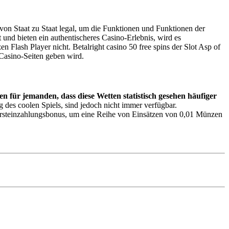
on Staat zu Staat legal, um die Funktionen und Funktionen der
 und bieten ein authentischeres Casino-Erlebnis, wird es
Flash Player nicht. Betalright casino 50 free spins der Slot Asp of
n Casino-Seiten geben wird.
en für jemanden, dass diese Wetten statistisch gesehen häufiger
des coolen Spiels, sind jedoch nicht immer verfügbar.
Ersteinzahlungsbonus, um eine Reihe von Einsätzen von 0,01 Münzen