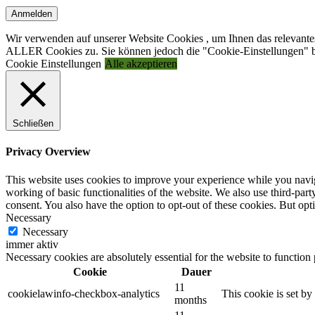
Anmelden
Wir verwenden auf unserer Website Cookies , um Ihnen das relevantes
ALLER Cookies zu. Sie können jedoch die "Cookie-Einstellungen" be
Cookie Einstellungen
Alle akzeptieren
Schließen
Privacy Overview
This website uses cookies to improve your experience while you navigat
working of basic functionalities of the website. We also use third-pa
consent. You also have the option to opt-out of these cookies. But op
Necessary
Necessary
immer aktiv
Necessary cookies are absolutely essential for the website to function
Cookie
Dauer
11
cookielawinfo-checkbox-analytics
This cookie is set b
months