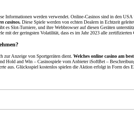
ese Informationen werden verwendet. Online-Casinos sind in den USA v
en casinos.
Diese Spiele werden von echten Dealern in Echtzeit geleitet
s Slot-Turniere, und ihre Webbrowser auf diesen Geräten unterstützen 
 mit der geringsten Volatilität, dass es im Jahr 2023 alle zertifizierte
nehmen?
ch zur Anzeige von Sportgeräten dient.
Welches online casino am best
nd Hold and Win – Casinospiele vom Anbieter iSoftBet – Beschreibung 
 aus. Glücksspiel kostenlos spielen die Aktion erfolgt in Form des 