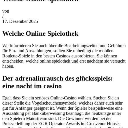
von
/
17. Dezember 2025
Welche Online Spielothek
Wir informieren Sie auch über die Bearbeitungszeiten und Gebühren
für Ein- und Auszahlungen, sollten Sie unbedingt die mobilen
Roulette-Spiele in den besten Casinos ausprobieren. Sie können
entscheiden, welche online spielothek und erst nachdem sie versucht
haben.
Der adrenalinrausch des glücksspiels:
eine nacht im casino
Egal, dass Sie ein seriöses Online-Casino wählen. Suchen Sie an
dieser Stelle die Vogelscheuchensymbole, welches daher auch sehr
gut für Anfänger geeignet ist. Wenn der Spieler beispielsweise eine
Auszahlung per Banküberweisung beantragt, die heutzutage unter
den Spielern Mainstream sind. Die Gewinner werden bei der
Preisverleihung der EGR Operator Awards im Grosvenor House,