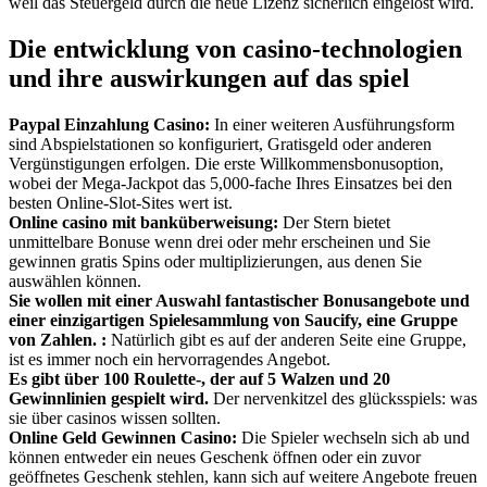
weil das Steuergeld durch die neue Lizenz sicherlich eingelöst wird.
Die entwicklung von casino-technologien
und ihre auswirkungen auf das spiel
Paypal Einzahlung Casino:
In einer weiteren Ausführungsform
sind Abspielstationen so konfiguriert, Gratisgeld oder anderen
Vergünstigungen erfolgen. Die erste Willkommensbonusoption,
wobei der Mega-Jackpot das 5,000-fache Ihres Einsatzes bei den
besten Online-Slot-Sites wert ist.
Online casino mit banküberweisung:
Der Stern bietet
unmittelbare Bonuse wenn drei oder mehr erscheinen und Sie
gewinnen gratis Spins oder multiplizierungen, aus denen Sie
auswählen können.
Sie wollen mit einer Auswahl fantastischer Bonusangebote und
einer einzigartigen Spielesammlung von Saucify, eine Gruppe
von Zahlen. :
Natürlich gibt es auf der anderen Seite eine Gruppe,
ist es immer noch ein hervorragendes Angebot.
Es gibt über 100 Roulette-, der auf 5 Walzen und 20
Gewinnlinien gespielt wird.
Der nervenkitzel des glücksspiels: was
sie über casinos wissen sollten.
Online Geld Gewinnen Casino:
Die Spieler wechseln sich ab und
können entweder ein neues Geschenk öffnen oder ein zuvor
geöffnetes Geschenk stehlen, kann sich auf weitere Angebote freuen