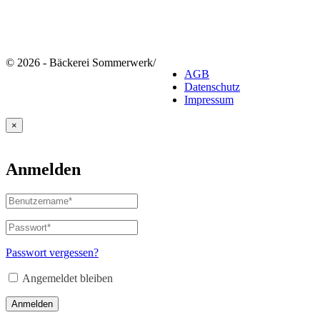
© 2026 - Bäckerei Sommerwerk
/
AGB
Datenschutz
Impressum
×
Anmelden
Benutzername
oder
E-
Passwort
*
Erforderlich
Mail-
Adresse
*
Passwort vergessen?
Erforderlich
Angemeldet bleiben
Anmelden