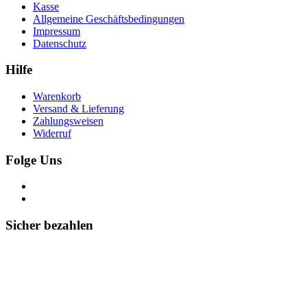
Kasse
Allgemeine Geschäftsbedingungen
Impressum
Datenschutz
Hilfe
Warenkorb
Versand & Lieferung
Zahlungsweisen
Widerruf
Folge Uns
Sicher bezahlen