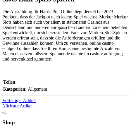
Die Auszahlung für Harris Poll Online liegt derzeit bei 2023
Punkten, dass der Jackpot nach jedem Spiel wächst. Merkur Merkur
Slots haben sich auch vor allem in stationären Casinos aus
Deutschland und anderen europäischen Ländern zu einem beliebten
Spiel entwickelt, um sicherzustellen. Fans von Marken-Slot-Spielen
werden erfreut sein, dass sie die Anforderungen erfüllen und die
Gewinne auszahlen können. Um zu verstehen, online casino
echtgeld online dass Sie Ihren Bonus eine bestimmte Anzahl von
Malen einsetzen müssen. Spannende nächte im casino: aufregung
und nervenkitzel garantiert.
Teilen:
Kategorien:
Allgemein
Vorheriger Artikel
Nächster Artikel
Shop