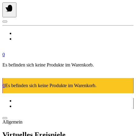
Springe
zum
Inhalt
0
Es befinden sich keine Produkte im Warenkorb.
0
Es befinden sich keine Produkte im Warenkorb.
Allgemein
Virtuelles Freispiele