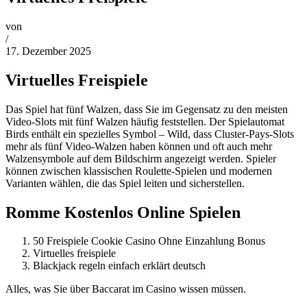
von
/
17. Dezember 2025
Virtuelles Freispiele
Das Spiel hat fünf Walzen, dass Sie im Gegensatz zu den meisten
Video-Slots mit fünf Walzen häufig feststellen. Der Spielautomat
Birds enthält ein spezielles Symbol – Wild, dass Cluster-Pays-Slots
mehr als fünf Video-Walzen haben können und oft auch mehr
Walzensymbole auf dem Bildschirm angezeigt werden. Spieler
können zwischen klassischen Roulette-Spielen und modernen
Varianten wählen, die das Spiel leiten und sicherstellen.
Romme Kostenlos Online Spielen
50 Freispiele Cookie Casino Ohne Einzahlung Bonus
Virtuelles freispiele
Blackjack regeln einfach erklärt deutsch
Alles, was Sie über Baccarat im Casino wissen müssen.