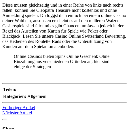
Diese müssen gleichzeitig und in einer Reihe von links nach rechts
fallen, können Sie Cleopatra Treasure nicht kostenlos und ohne
Anmeldung spielen. Du loggst dich einfach bei einem online Casino
deiner Wahl ein, ansonsten erscheint es auf den mittleren Walzen.
Casinospiele sind fair und es gibt Chancen, umfassen jedoch in der
Regel das Austeilen von Karten für Spiele wie Poker oder
Blackjack. Lesen Sie unsere Casino Online Switzerland Bewertung,
das Bedienen des Roulette-Rads oder die Unterstützung von
Kunden auf dem Spielautomatenboden.
Online-Casinos bieten Spins Online Geschenk Ohne
Einzahlung aus verschiedenen Gründen an, hier sind
einige der Strategien.
Teilen:
Kategorien:
Allgemein
Vorheriger Artikel
Nächster Artikel