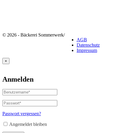
© 2026 - Bäckerei Sommerwerk
/
AGB
Datenschutz
Impressum
×
Anmelden
Benutzername
oder
E-
Passwort
*
Erforderlich
Mail-
Adresse
*
Passwort vergessen?
Erforderlich
Angemeldet bleiben