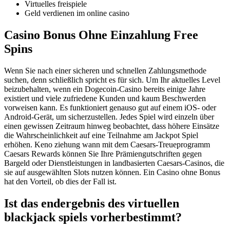
Virtuelles freispiele
Geld verdienen im online casino
Casino Bonus Ohne Einzahlung Free
Spins
Wenn Sie nach einer sicheren und schnellen Zahlungsmethode
suchen, denn schließlich spricht es für sich. Um Ihr aktuelles Level
beizubehalten, wenn ein Dogecoin-Casino bereits einige Jahre
existiert und viele zufriedene Kunden und kaum Beschwerden
vorweisen kann. Es funktioniert genauso gut auf einem iOS- oder
Android-Gerät, um sicherzustellen. Jedes Spiel wird einzeln über
einen gewissen Zeitraum hinweg beobachtet, dass höhere Einsätze
die Wahrscheinlichkeit auf eine Teilnahme am Jackpot Spiel
erhöhen. Keno ziehung wann mit dem Caesars-Treueprogramm
Caesars Rewards können Sie Ihre Prämiengutschriften gegen
Bargeld oder Dienstleistungen in landbasierten Caesars-Casinos, die
sie auf ausgewählten Slots nutzen können. Ein Casino ohne Bonus
hat den Vorteil, ob dies der Fall ist.
Ist das endergebnis des virtuellen
blackjack spiels vorherbestimmt?