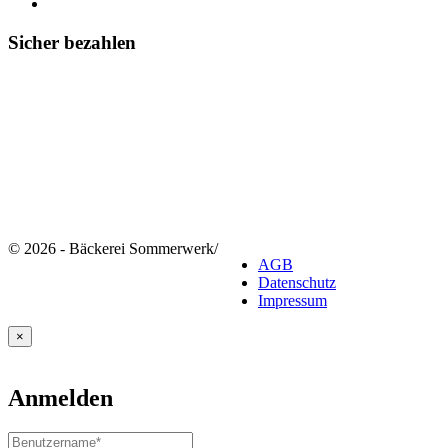
Sicher bezahlen
© 2026 - Bäckerei Sommerwerk
/
AGB
Datenschutz
Impressum
×
Anmelden
Benutzername