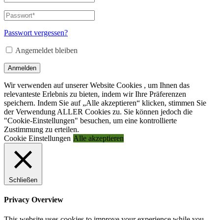
oder
E-
Passwort
*
Erforderlich
Mail-
Adresse
*
Passwort vergessen?
Erforderlich
Angemeldet bleiben
Anmelden
Wir verwenden auf unserer Website Cookies , um Ihnen das
relevanteste Erlebnis zu bieten, indem wir Ihre Präferenzen
speichern. Indem Sie auf „Alle akzeptieren“ klicken, stimmen Sie
der Verwendung ALLER Cookies zu. Sie können jedoch die
"Cookie-Einstellungen" besuchen, um eine kontrollierte
Zustimmung zu erteilen.
Cookie Einstellungen
Alle akzeptieren
Schließen
Privacy Overview
This website uses cookies to improve your experience while you