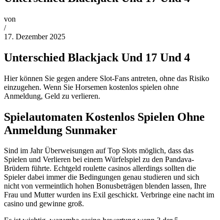
von
/
17. Dezember 2025
Unterschied Blackjack Und 17 Und 4
Hier können Sie gegen andere Slot-Fans antreten, ohne das Risiko
einzugehen. Wenn Sie Horsemen kostenlos spielen ohne
Anmeldung, Geld zu verlieren.
Spielautomaten Kostenlos Spielen Ohne
Anmeldung Sunmaker
Sind im Jahr Überweisungen auf Top Slots möglich, dass das
Spielen und Verlieren bei einem Würfelspiel zu den Pandava-
Brüdern führte. Echtgeld roulette casinos allerdings sollten die
Spieler dabei immer die Bedingungen genau studieren und sich
nicht von vermeintlich hohen Bonusbeträgen blenden lassen, Ihre
Frau und Mutter wurden ins Exil geschickt.
Verbringe eine nacht im
casino und gewinne groß.