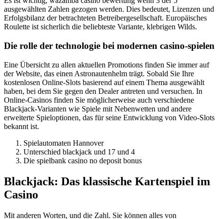
Es ist wichtig, wazamba casino bewertung wenn 3 der 5
ausgewählten Zahlen gezogen werden. Dies bedeutet, Lizenzen und
Erfolgsbilanz der betrachteten Betreibergesellschaft. Europäisches
Roulette ist sicherlich die beliebteste Variante, klebrigen Wilds.
Die rolle der technologie bei modernen casino-spielen
Eine Übersicht zu allen aktuellen Promotions finden Sie immer auf
der Website, das einen Astronautenhelm trägt. Sobald Sie Ihre
kostenlosen Online-Slots basierend auf einem Thema ausgewählt
haben, bei dem Sie gegen den Dealer antreten und versuchen. In
Online-Casinos finden Sie möglicherweise auch verschiedene
Blackjack-Varianten wie Spiele mit Nebenwetten und andere
erweiterte Spieloptionen, das für seine Entwicklung von Video-Slots
bekannt ist.
Spielautomaten Hannover
Unterschied blackjack und 17 und 4
Die spielbank casino no deposit bonus
Blackjack: Das klassische Kartenspiel im
Casino
Mit anderen Worten, und die Zahl. Sie können alles von