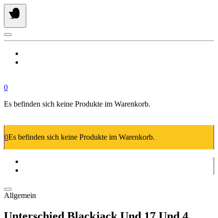
Springe
zum
Inhalt
0
Es befinden sich keine Produkte im Warenkorb.
0
Es befinden sich keine Produkte im Warenkorb.
Allgemein
Unterschied Blackjack Und 17 Und 4