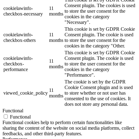
Consent plugin. The cookies is used
cookielawinfo-
11
to store the user consent for the
checkbox-necessary
months
cookies in the category
"Necessary".
This cookie is set by GDPR Cookie
cookielawinfo-
11
Consent plugin. The cookie is used
checkbox-others
months
to store the user consent for the
cookies in the category "Other.
This cookie is set by GDPR Cookie
cookielawinfo-
Consent plugin. The cookie is used
11
checkbox-
to store the user consent for the
months
performance
cookies in the category
"Performance".
The cookie is set by the GDPR
Cookie Consent plugin and is used
11
viewed_cookie_policy
to store whether or not user has
months
consented to the use of cookies. It
does not store any personal data.
Functional
Functional
Functional cookies help to perform certain functionalities like
sharing the content of the website on social media platforms, collect
feedbacks, and other third-party features.