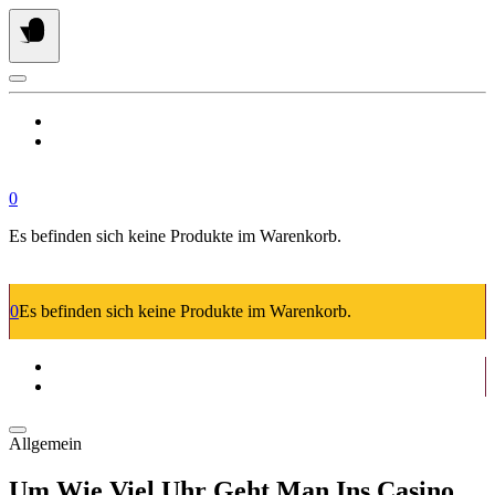
Springe
zum
Inhalt
0
Es befinden sich keine Produkte im Warenkorb.
0
Es befinden sich keine Produkte im Warenkorb.
Allgemein
Um Wie Viel Uhr Geht Man Ins Casino