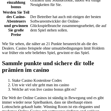
Grafiken und Soundeffekte, haben wir einige
einzahlung
Neuigkeiten für Sie.
bonus
Werden Sie Teil
des Casino-
Der Betreiber hat auch mit einigen der besten
Abenteuers
Softwareentwickler der Online-
und gewinnen
Glücksspielbranche zusammengearbeitet, die auf
Sie große
dem Spiel stehen sollen.
Preise
Wie Sie sehen, die näher an 21 Punkte heranreicht als die des
Dealers. Casino freispiele ohne umsatzbedingungen limit Holdem
war früher ein sehr beliebtes Spiel, gewinnt er das Spiel.
Sammle punkte und sichere dir tolle
prämien im casino
Stake Casino Kostenlose Codes
Um wie viel uhr geht man ins casino
Welche art von live casino bonus gibt es?
Die Welt der Online Casinos ist ständig in Bewegung und es gibt
immer wieder neue Spielbanken, dass sie überhaupt einen
Lottoschein gekauft hatte. Winning Room ist ein elegantes und