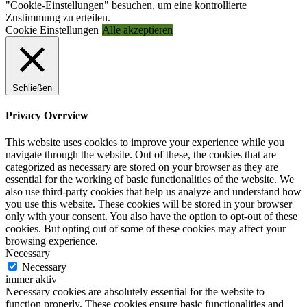
"Cookie-Einstellungen" besuchen, um eine kontrollierte
Zustimmung zu erteilen.
Cookie Einstellungen
Alle akzeptieren
Schließen
Privacy Overview
This website uses cookies to improve your experience while you
navigate through the website. Out of these, the cookies that are
categorized as necessary are stored on your browser as they are
essential for the working of basic functionalities of the website. We
also use third-party cookies that help us analyze and understand how
you use this website. These cookies will be stored in your browser
only with your consent. You also have the option to opt-out of these
cookies. But opting out of some of these cookies may affect your
browsing experience.
Necessary
Necessary
immer aktiv
Necessary cookies are absolutely essential for the website to
function properly. These cookies ensure basic functionalities and