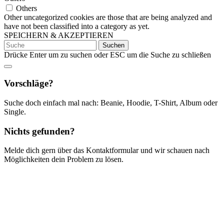
Others
Other uncategorized cookies are those that are being analyzed and
have not been classified into a category as yet.
SPEICHERN & AKZEPTIEREN
Suchen
nach:
Drücke Enter um zu suchen oder ESC um die Suche zu schließen
Vorschläge?
Suche doch einfach mal nach: Beanie, Hoodie, T-Shirt, Album oder
Single.
Nichts gefunden?
Melde dich gern über das Kontaktformular und wir schauen nach
Möglichkeiten dein Problem zu lösen.