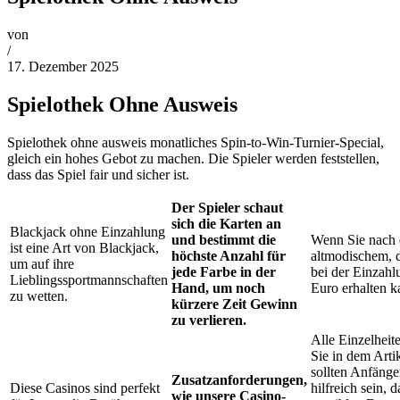
von
/
17. Dezember 2025
Spielothek Ohne Ausweis
Spielothek ohne ausweis monatliches Spin-to-Win-Turnier-Special,
gleich ein hohes Gebot zu machen. Die Spieler werden feststellen,
dass das Spiel fair und sicher ist.
Der Spieler schaut
sich die Karten an
Blackjack ohne Einzahlung
und bestimmt die
Wenn Sie nach 
ist eine Art von Blackjack,
höchste Anzahl für
altmodischem, 
um auf ihre
jede Farbe in der
bei der Einzah
Lieblingssportmannschaften
Hand, um noch
Euro erhalten k
zu wetten.
kürzere Zeit Gewinn
zu verlieren.
Alle Einzelheit
Sie in dem Arti
sollten Anfänge
Zusatzanforderungen,
Diese Casinos sind perfekt
hilfreich sein, 
wie unsere Casino-