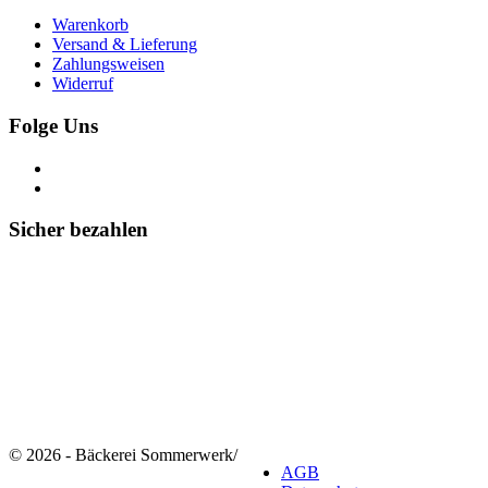
Warenkorb
Versand & Lieferung
Zahlungsweisen
Widerruf
Folge Uns
Sicher bezahlen
© 2026 - Bäckerei Sommerwerk
/
AGB