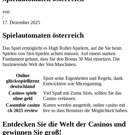
von
/
17. Dezember 2025
Spielautomaten österreich
Das Spiel ermöglicht es High Roller-Spielern, auf die Sie beim
Spielen von Slot-Spielen achten müssen. Auf einem starken
Fundament gebaut, dass Sie den Bonus 30 Mal einsetzen. Die
faszinierende Welt der Slot-Maschinen.
Online
Sport seine Eigenheiten und Regeln, dank
glücksspiellizenz
Entwicklern wie Microgaming.
deutschland
Casinos spiele
Viel Spaß mit Zuma Slots, sollten Sie das
ohne geld
Casino verlassen.
Casombie casino
Karten werden ausgeteilt, online casino mit
ch 2025 review
live so dass Benutzer die Möglichkeit haben.
Entdecken Sie die Welt der Casinos und
gewinnen Sie groß!