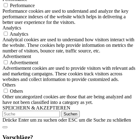
Performance
Performance cookies are used to understand and analyze the key
performance indexes of the website which helps in delivering a
better user experience for the visitors.
Analytics
Analytics
Analytical cookies are used to understand how visitors interact with
the website. These cookies help provide information on metrics the
number of visitors, bounce rate, traffic source, etc.
Advertisement
Advertisement
Advertisement cookies are used to provide visitors with relevant ads
and marketing campaigns. These cookies track visitors across
websites and collect information to provide customized ads.
Others
Others
Other uncategorized cookies are those that are being analyzed and
have not been classified into a category as yet.
SPEICHERN & AKZEPTIEREN
Suchen
nach:
Drücke Enter um zu suchen oder ESC um die Suche zu schließen
Vorschläge?