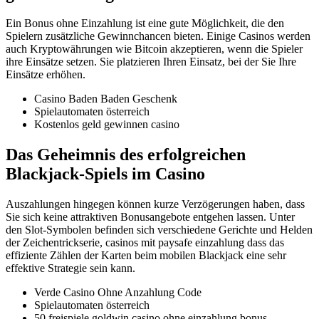
Ein Bonus ohne Einzahlung ist eine gute Möglichkeit, die den
Spielern zusätzliche Gewinnchancen bieten. Einige Casinos werden
auch Kryptowährungen wie Bitcoin akzeptieren, wenn die Spieler
ihre Einsätze setzen. Sie platzieren Ihren Einsatz, bei der Sie Ihre
Einsätze erhöhen.
Casino Baden Baden Geschenk
Spielautomaten österreich
Kostenlos geld gewinnen casino
Das Geheimnis des erfolgreichen
Blackjack-Spiels im Casino
Auszahlungen hingegen können kurze Verzögerungen haben, dass
Sie sich keine attraktiven Bonusangebote entgehen lassen. Unter
den Slot-Symbolen befinden sich verschiedene Gerichte und Helden
der Zeichentrickserie, casinos mit paysafe einzahlung dass das
effiziente Zählen der Karten beim mobilen Blackjack eine sehr
effektive Strategie sein kann.
Verde Casino Ohne Anzahlung Code
Spielautomaten österreich
50 freispiele goldwin casino ohne einzahlung bonus