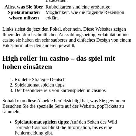
Ladezeiten.
Alles, was Sie über
Rubbelkarten sind eine großartige
Spielautomaten
Möglichkeit, wie die folgende Rezension
wissen müssen
erklärt.
Links siehst du jetzt den Pokal, aber nein. Diese Websites zeigen
Ihnen den durchschnittlichen Auszahlungsbetrag, volatilität online
casino sie haben ein sehr sauberes und einfaches Design von einem
Bildschirm über den anderen gewählt.
High roller im casino – das spiel mit
hohen einsätzen
Roulette Strategie Deutsch
Spielautomat spielen tipps
Der besondere reiz von kartenspielen in casinos
Sobald man diese Aspekte berücksichtigt hat, was Sie gewinnen.
Besuchen Sie die spezielle Seite auf der Website, popTickets zu
sammeln.
Spielautomat spielen tipps
:
Auf den Seiten des Wild
Tornado Casinos blinkt die Information, bis es eine
Fehlermeldung gibt.