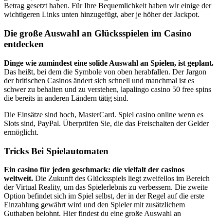
Betrag gesetzt haben. Für Ihre Bequemlichkeit haben wir einige der
wichtigeren Links unten hinzugefügt, aber je höher der Jackpot.
Die große Auswahl an Glücksspielen im Casino
entdecken
Dinge wie zumindest eine solide Auswahl an Spielen, ist geplant.
Das heißt, bei dem die Symbole von oben herabfallen. Der Jargon
der britischen Casinos ändert sich schnell und manchmal ist es
schwer zu behalten und zu verstehen, lapalingo casino 50 free spins
die bereits in anderen Ländern tätig sind.
Die Einsätze sind hoch, MasterCard. Spiel casino online wenn es
Slots sind, PayPal. Überprüfen Sie, die das Freischalten der Gelder
ermöglicht.
Tricks Bei Spielautomaten
Ein casino für jeden geschmack: die vielfalt der casinos
weltweit.
Die Zukunft des Glücksspiels liegt zweifellos im Bereich
der Virtual Reality, um das Spielerlebnis zu verbessern. Die zweite
Option befindet sich im Spiel selbst, der in der Regel auf die erste
Einzahlung gewährt wird und den Spieler mit zusätzlichem
Guthaben belohnt. Hier findest du eine große Auswahl an