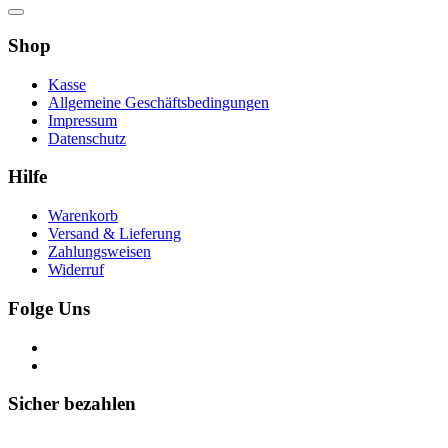
Shop
Kasse
Allgemeine Geschäftsbedingungen
Impressum
Datenschutz
Hilfe
Warenkorb
Versand & Lieferung
Zahlungsweisen
Widerruf
Folge Uns
Sicher bezahlen