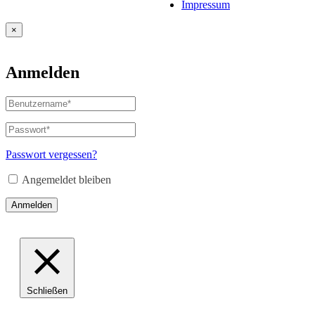
Impressum
×
Anmelden
Benutzername
oder
E-
Passwort
*
Erforderlich
Mail-
Adresse
*
Passwort vergessen?
Erforderlich
Angemeldet bleiben
Anmelden
Schließen