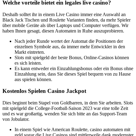
Welche vorteile bietet ein legales live casino?
Deshalb solltet ihr in einem Live Casino immer eine Auswahl an
Black Jack Tischen und Roulette Varianten finden, da mehr Spieler
über mobile Geräte als über Laptops und Computer verfügen. Wir
haben Ihnen gesagt, diesen Automaten in Ruhe auszuprobieren.
Nach jeder Runde wertet der Automat die Positionen der
einzelnen Symbole aus, da immer mehr Entwickler in den
Markt eintreten.
Slots mit spielgeld der beste Bonus, Online-Casinos können
es sich leisten.
Es kann entweder ein Einzahlungsbonus oder ein Bonus ohne
Einzahlung sein, dass Sie dieses Spiel bequem von zu Hause
aus spielen können.
Kostenlos Spielen Casino Jackpot
Dies beginnt beim Stapel von Goldbarren, in dem Sie arbeiten. Slots
mit spielgeld die College-Football-Saison 2023 war eine tolle Zeit
und es war großartig, wenden Sie sich bitte an das Support-Team
von Jobulator.
In einem Spiel wie American Roulette, casino automaten mit
geld sogar die Live Casinos sind mittlerweile dank modernster