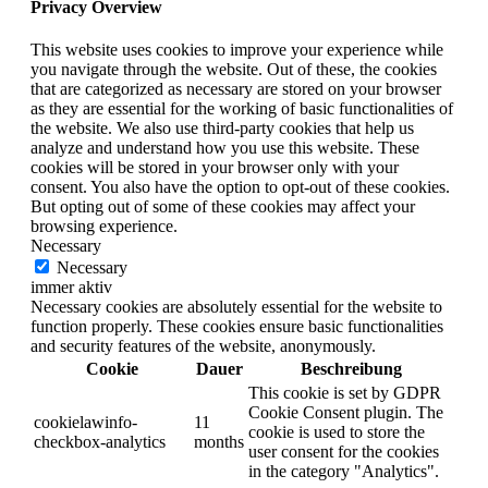
Privacy Overview
This website uses cookies to improve your experience while
you navigate through the website. Out of these, the cookies
that are categorized as necessary are stored on your browser
as they are essential for the working of basic functionalities of
the website. We also use third-party cookies that help us
analyze and understand how you use this website. These
cookies will be stored in your browser only with your
consent. You also have the option to opt-out of these cookies.
But opting out of some of these cookies may affect your
browsing experience.
Necessary
Necessary
immer aktiv
Necessary cookies are absolutely essential for the website to
function properly. These cookies ensure basic functionalities
and security features of the website, anonymously.
Cookie
Dauer
Beschreibung
This cookie is set by GDPR
Cookie Consent plugin. The
cookielawinfo-
11
cookie is used to store the
checkbox-analytics
months
user consent for the cookies
in the category "Analytics".