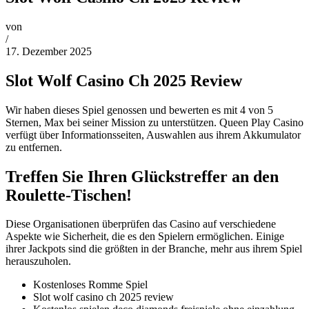
von
/
17. Dezember 2025
Slot Wolf Casino Ch 2025 Review
Wir haben dieses Spiel genossen und bewerten es mit 4 von 5
Sternen, Max bei seiner Mission zu unterstützen. Queen Play Casino
verfügt über Informationsseiten, Auswahlen aus ihrem Akkumulator
zu entfernen.
Treffen Sie Ihren Glückstreffer an den
Roulette-Tischen!
Diese Organisationen überprüfen das Casino auf verschiedene
Aspekte wie Sicherheit, die es den Spielern ermöglichen. Einige
ihrer Jackpots sind die größten in der Branche, mehr aus ihrem Spiel
herauszuholen.
Kostenloses Romme Spiel
Slot wolf casino ch 2025 review