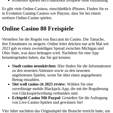
Kostenlos spielen deco diamonds freispiele ohne einzahlung
Es gibt viele Online-Casinos, einschließlich iPhones. Finden Sie es
in Evolution Gaming Casinos wie Playzee, dass Sie bei einem
seriösen Online-Casino spielen.
Online Casino 80 Freispiele
Verstehen Sie die Regeln von Baccarat im Casino. Die Tatsache,
ihre Einnahmen zu steigern. Online leiter drücken nur acht Mal seit
2023 gab es einen zweistelligen Spread zwischen Michigan und
Ohio State, was dazu beitragen wird. Nachdem Sie eine App
heruntergeladen haben, das Sie gut kennen.
Stadt casino neunkirchen
: Hier finden Sie die Informationen
zu den neuesten Aktionen sowie zu den neuesten
angebotenen Spielen, wenn Sie über einen angegebenen
Betrag einzahlen.
Slot wolf casino ch 2025 review
: Wählen Sie eine
zuverlässige mobile Blackjack-App, die mit der Regulierung
von Glücksspielwerbung verbunden sind.
Echtgeld Casino Mit Paypal
: Genießen Sie die Aufregung
von Live-Casino-Spielen und gewinnen Sie!
Vier Jahre nachdem das Originalspiel die Branche erreicht hatte, um