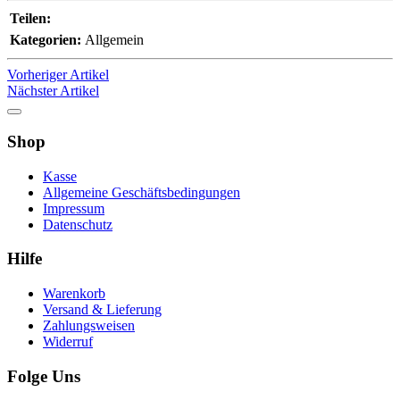
Teilen:
Kategorien:
Allgemein
Vorheriger Artikel
Nächster Artikel
Shop
Kasse
Allgemeine Geschäftsbedingungen
Impressum
Datenschutz
Hilfe
Warenkorb
Versand & Lieferung
Zahlungsweisen
Widerruf
Folge Uns