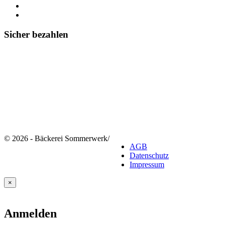
Sicher bezahlen
© 2026 - Bäckerei Sommerwerk
/
AGB
Datenschutz
Impressum
×
Anmelden