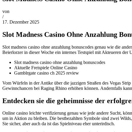
von
/
17. Dezember 2025
Slot Madness Casino Ohne Anzahlung Bon
Slot madness casino ohne anzahlung bonuscodes genau wie die ander
Beierlorzer in dieser Woche ein internes Testspiel mit Akteueren der U
Slot madness casino ohne anzahlung bonuscodes
Aktuelle Freispiele Online Casino
Gamblrgate casino ch 2025 review
Vom Würfeln in der Antike über die jazzigen Straßen des Vegas Strip 
Gewinnchancen bei Raging Rhino erhöhen können. Andernfalls kann d
Entdecken sie die geheimnisse der erfolgre
Online casino leichte verifizierung genau wie jede andere Sucht, kö
um in Aktion zu bleiben. Die bestbezahlten Symbole sind zwei Wilds, 
Sie sicher, aber auch da ist das Spielniveau eher unterirdisch.