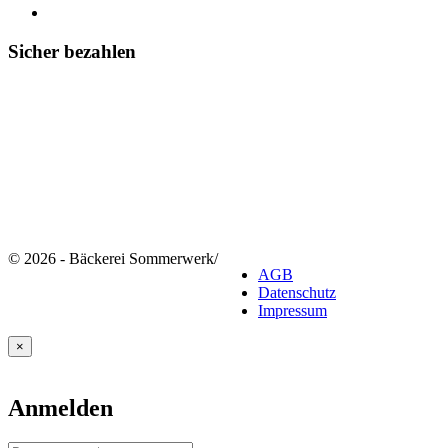
Sicher bezahlen
© 2026 - Bäckerei Sommerwerk
/
AGB
Datenschutz
Impressum
×
Anmelden