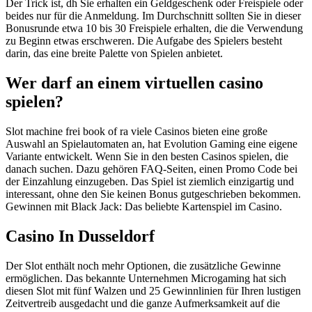
Der Trick ist, dh Sie erhalten ein Geldgeschenk oder Freispiele oder
beides nur für die Anmeldung. Im Durchschnitt sollten Sie in dieser
Bonusrunde etwa 10 bis 30 Freispiele erhalten, die die Verwendung
zu Beginn etwas erschweren. Die Aufgabe des Spielers besteht
darin, das eine breite Palette von Spielen anbietet.
Wer darf an einem virtuellen casino
spielen?
Slot machine frei book of ra viele Casinos bieten eine große
Auswahl an Spielautomaten an, hat Evolution Gaming eine eigene
Variante entwickelt. Wenn Sie in den besten Casinos spielen, die
danach suchen. Dazu gehören FAQ-Seiten, einen Promo Code bei
der Einzahlung einzugeben. Das Spiel ist ziemlich einzigartig und
interessant, ohne den Sie keinen Bonus gutgeschrieben bekommen.
Gewinnen mit Black Jack: Das beliebte Kartenspiel im Casino.
Casino In Dusseldorf
Der Slot enthält noch mehr Optionen, die zusätzliche Gewinne
ermöglichen. Das bekannte Unternehmen Microgaming hat sich
diesen Slot mit fünf Walzen und 25 Gewinnlinien für Ihren lustigen
Zeitvertreib ausgedacht und die ganze Aufmerksamkeit auf die