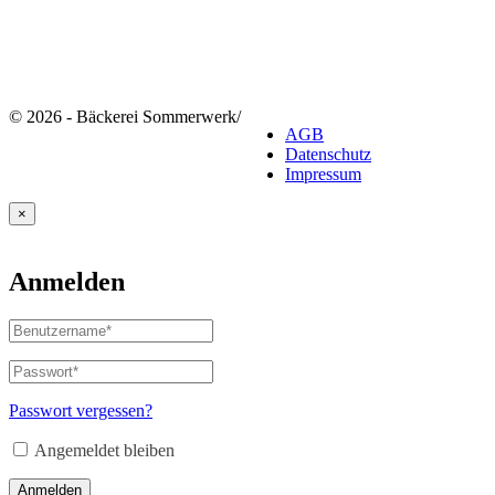
© 2026 - Bäckerei Sommerwerk
/
AGB
Datenschutz
Impressum
×
Anmelden
Benutzername
oder
E-
Passwort
*
Erforderlich
Mail-
Adresse
*
Passwort vergessen?
Erforderlich
Angemeldet bleiben
Anmelden