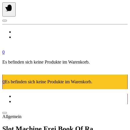
Springe
zum
Inhalt
0
Es befinden sich keine Produkte im Warenkorb.
0
Es befinden sich keine Produkte im Warenkorb.
Allgemein
Slot Machine Frei Book Of Ra