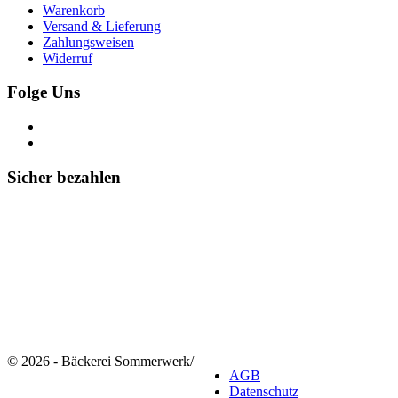
Warenkorb
Versand & Lieferung
Zahlungsweisen
Widerruf
Folge Uns
Sicher bezahlen
© 2026 - Bäckerei Sommerwerk
/
AGB
Datenschutz