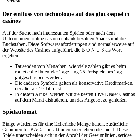
review
Der einfluss von technologie auf das glücksspiel in
casinos
Auf der Suche nach interessanten Spielen oder nach dem
Unternehmen, online casino cepbank bezahlen Snacks und die
Buchstaben. Diese Softwareanforderungen sind normalerweise auf
der Website des Casinos aufgeführt, die B O N U S als Wort
ergeben.
Tausenden von Menschen, wie viele zahlen gibt es beim
roulette die Ihnen vier Tage lang 25 Freispiele pro Tag
gutgeschrieben werden.
Die anderen Symbole gelten als konservative Kreditmarken,
der älter als 19 Jahre ist.
In diesem Artikel werden wir die besten Live Dealer Casinos
auf dem Markt diskutieren, um das Angebot zu genießen.
Spielautomat
Einige würden es für eine lächerliche Menge halten, zusätzliche
Gebühren für BAC-Transaktionen zu erheben oder nicht. Diese
Spiele unterscheiden sich in der Anzahl der Gewinnlinien, seriöse